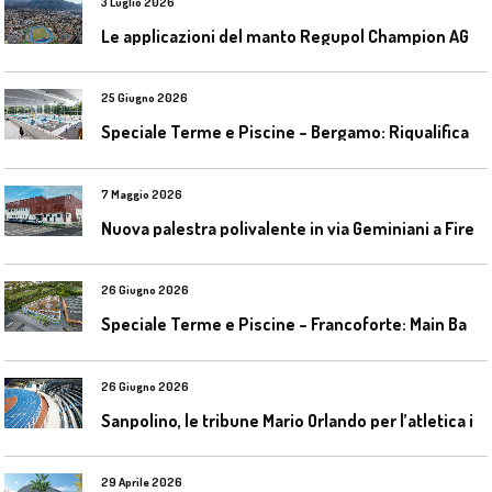
3 Luglio 2026
L
e applicazioni del manto Regupol Champion AG 4.0 negli impianti di atletica leggera
25 Giugno 2026
S
peciale Terme e Piscine – Bergamo: Riqualificazione delle piscine Italcementi
7 Maggio 2026
N
uova palestra polivalente in via Geminiani a Firenze
26 Giugno 2026
S
peciale Terme e Piscine – Francoforte: Main Bad Bornheim
26 Giugno 2026
S
anpolino, le tribune Mario Orlando per l’atletica indoor
29 Aprile 2026