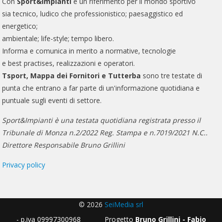
Con
Sport&Impianti
è un riferimento per il mondo sportivo
sia tecnico, ludico che professionistico; paesaggistico ed
energetico;
ambientale; life-style; tempo libero.
Informa e comunica in merito a normative, tecnologie
e best practises, realizzazioni e operatori.
Tsport, Mappa dei Fornitori e Tutterba
sono tre testate di
punta che entrano a far parte di un'informazione quotidiana e
puntuale sugli eventi di settore.
Sport&Impianti è una testata quotidiana registrata presso il
Tribunale di Monza n.2/2022 Reg. Stampa e n.7019/2021 N.C..
Direttore Responsabile Bruno Grillini
Privacy policy
© 2026
SeiMedia srl
- p.iva 09997300968 Progetto
Bruno Grillini - Fabio