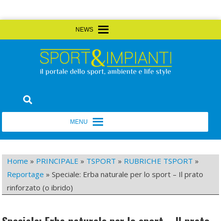
Skip
MENU
MENU
to
content
Sport&Impianti
notizie, prodotti, aziende dello sport facility
MENU
MENU
Home
»
PRINCIPALE
»
TSPORT
»
RUBRICHE TSPORT
»
Reportage
»
Speciale: Erba naturale per lo sport – Il prato
rinforzato (o ibrido)