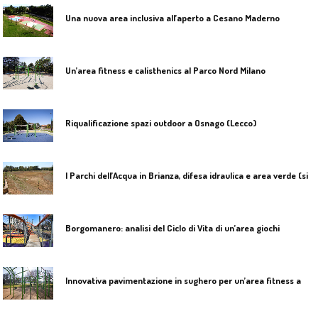
Una nuova area inclusiva all’aperto a Cesano Maderno
Un’area fitness e calisthenics al Parco Nord Milano
Riqualificazione spazi outdoor a Osnago (Lecco)
I
Parchi dell’Acqua in Brianza, difesa idraulica e area verde (siccità a parte)
Borgomanero: analisi del Ciclo di Vita di un’area giochi
I
nnovativa pavimentazione in sughero per un’area fitness a San Giuliano Milanese