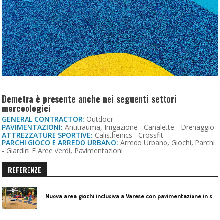
Demetra è presente anche nei seguenti settori
merceologici
GENERAL CONTRACTOR:
Outdoor
PAVIMENTAZIONI:
Antitrauma
,
Irrigazione - Canalette - Drenaggio
ATTREZZATURE SPORTIVE:
Calisthenics - Crossfit
PARCHI GIOCO E ARREDO URBANO:
Arredo Urbano
,
Giochi
,
Parchi
- Giardini E Aree Verdi
,
Pavimentazioni
REFERENZE
N
uova area giochi inclusiva a Varese con pavimentazione in sughero Demetra Playcork