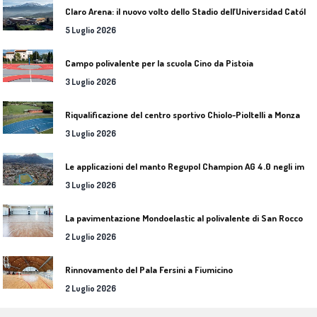
C
laro Arena: il nuovo volto dello Stadio dell’Universidad Católica
5 Luglio 2026
Campo polivalente per la scuola Cino da Pistoia
3 Luglio 2026
Riqualificazione del centro sportivo Chiolo-Pioltelli a Monza
3 Luglio 2026
L
e applicazioni del manto Regupol Champion AG 4.0 negli impianti di atletica leggera
3 Luglio 2026
L
a pavimentazione Mondoelastic al polivalente di San Rocco Castagnaretta
2 Luglio 2026
Rinnovamento del Pala Fersini a Fiumicino
2 Luglio 2026