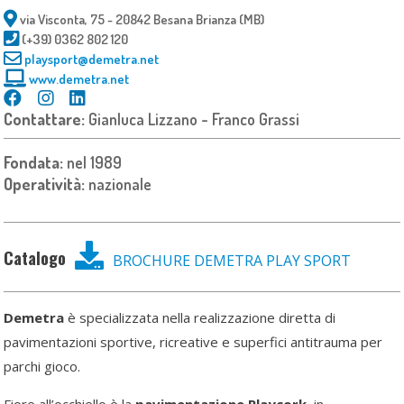
via Visconta, 75 - 20842 Besana Brianza (MB)
(+39) 0362 802 120
playsport@demetra.net
www.demetra.net
Contattare:
Gianluca Lizzano - Franco Grassi
Fondata:
nel 1989
Operatività:
nazionale
Catalogo
BROCHURE DEMETRA PLAY SPORT
Demetra
è specializzata nella realizzazione diretta di
pavimentazioni sportive, ricreative e superfici antitrauma per
parchi gioco.
Fiore all’occhiello è la
pavimentazione Playcork
, in