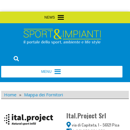
Skip
MENU
MENU
to
content
Sport&Impianti
notizie, prodotti, aziende dello sport facility
MENU
MENU
Home
»
Mappa dei Fornitori
Ital.Project Srl
via di Capiteta, 1 - 56121 Pisa