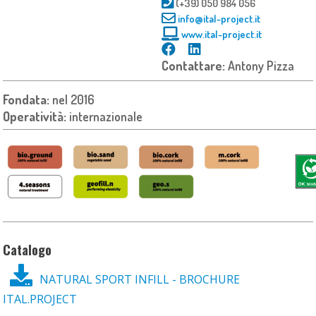
(+39) 050 984 056
info@ital-project.it
www.ital-project.it
Contattare:
Antony Pizza
Fondata:
nel 2016
Operatività:
internazionale
Catalogo
NATURAL SPORT INFILL - BROCHURE
ITAL.PROJECT