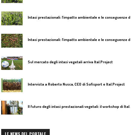
I
ntasi prestazionali: l’impatto ambientale e le conseguenze dello stop alle microplastiche in Europa
I
ntasi prestazionali: l’impatto ambientale e le conseguenze dello stop alle microplastiche in Europa
Sul mercato degli intasi vegetali arriva Ital.Project
Intervista a Roberto Nusca, CEO di Sofisport e Ital.Project
I
l futuro degli intasi prestazionali vegetali: il workshop di Ital.project con Tsport/Sport&Impianti a Coverciano
LE NEWS DEL PORTALE