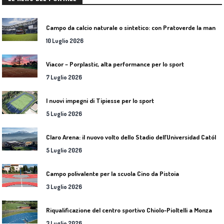
C
ampo da calcio naturale o sintetico: con Pratoverde la manutenzione fa la differenza
10 Luglio 2026
Viacor – Porplastic, alta performance per lo sport
7 Luglio 2026
I nuovi impegni di Tipiesse per lo sport
5 Luglio 2026
C
laro Arena: il nuovo volto dello Stadio dell’Universidad Católica
5 Luglio 2026
Campo polivalente per la scuola Cino da Pistoia
3 Luglio 2026
Riqualificazione del centro sportivo Chiolo-Pioltelli a Monza
3 Luglio 2026