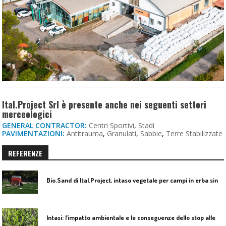
Ital.Project Srl è presente anche nei seguenti settori
merceologici
GENERAL CONTRACTOR:
Centri Sportivi
,
Stadi
PAVIMENTAZIONI:
Antitrauma
,
Granulati
,
Sabbie
,
Terre Stabilizzate
REFERENZE
B
io.Sand di Ital.Project, intaso vegetale per campi in erba sintetica
I
ntasi: l’impatto ambientale e le conseguenze dello stop alle microplastiche in Europa