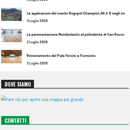
L
e applicazioni del manto Regupol Champion AG 4.0 negli impianti di atletica leggera
3 Luglio 2026
L
a pavimentazione Mondoelastic al polivalente di San Rocco Castagnaretta
2 Luglio 2026
Rinnovamento del Pala Fersini a Fiumicino
2 Luglio 2026
DOVE SIAMO
CONTATTI