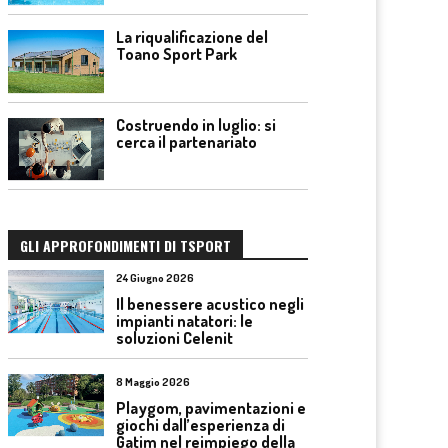
La riqualificazione del
Toano Sport Park
Costruendo in luglio: si
cerca il partenariato
GLI APPROFONDIMENTI DI TSPORT
24 Giugno 2026
Il benessere acustico negli
impianti natatori: le
soluzioni Celenit
8 Maggio 2026
Playgom, pavimentazioni e
giochi dall’esperienza di
Gatim nel reimpiego della