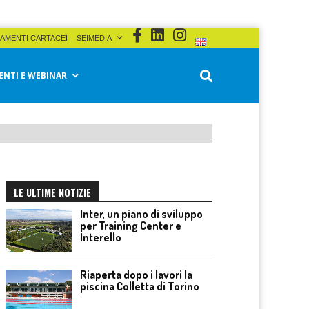
AMENTI CARTACEI
SEIMEDIA
ENTI E WEBINAR
LE ULTIME NOTIZIE
Inter, un piano di sviluppo
per Training Center e
Interello
Riaperta dopo i lavori la
piscina Colletta di Torino