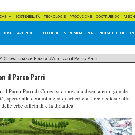
CHE
SOSTENIBILITÀ
TECNOLOGIE
PRODUZIONE
COSTRUENDO
ABBON
SPORT
AZIENDE
TUTTERBA
STRUMENTI PER IL PROGETTISTA
EV
A Cuneo rinasce Piazza d’Armi con il Parco Parri
n il Parco Parri
i, il Parco Parri di Cuneo si appresta a diventare un grande
tà, aperto alla comunità e ai quartieri con aree dedicate allo
 delle erbe officinali e la didattica.