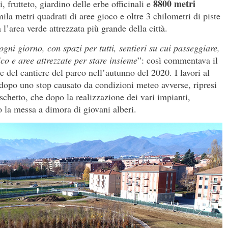
8800 metri
, frutteto, giardino delle erbe officinali e
ila metri quadrati di aree gioco e oltre 3 chilometri di piste
l’area verde attrezzata più grande della città.
ni giorno, con spazi per tutti, sentieri su cui passeggiare,
ico e aree attrezzate per stare insieme
”: così commentava il
 del cantiere del parco nell’autunno del 2020. I lavori al
, dopo uno stop causato da condizioni meteo avverse, ripresi
oschetto, che dopo la realizzazione dei vari impianti,
o la messa a dimora di giovani alberi.