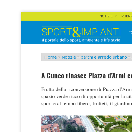
Skip
NOTIZIE
RUBRI
to
content
T
Sport&Impianti
notizie, prodotti, aziende dello sport facility
Home
»
Notizie
»
parchi e arredo urbano
»
A Cuneo rinasce Piazza d’Armi co
Frutto della riconversione di Piazza d’Arm
spazio verde ricco di opportunità per la cit
sport e al tempo libero, frutteti, il giardino