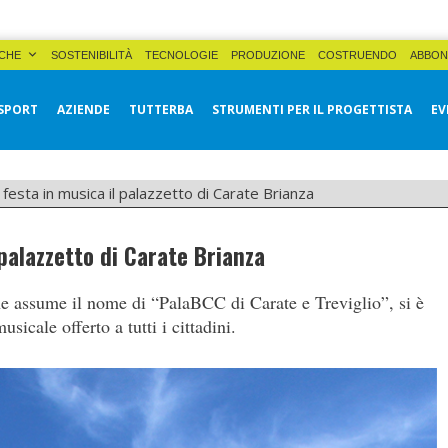
CHE
SOSTENIBILITÀ
TECNOLOGIE
PRODUZIONE
COSTRUENDO
ABBON
SPORT
AZIENDE
TUTTERBA
STRUMENTI PER IL PROGETTISTA
EV
festa in musica il palazzetto di Carate Brianza
palazzetto di Carate Brianza
he assume il nome di “PalaBCC di Carate e Treviglio”, si è
sicale offerto a tutti i cittadini.