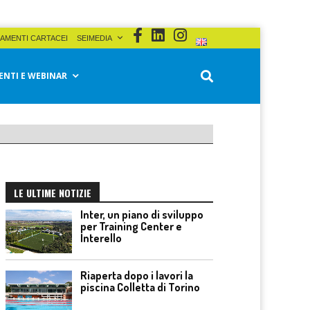
AMENTI CARTACEI
SEIMEDIA
ENTI E WEBINAR
LE ULTIME NOTIZIE
Inter, un piano di sviluppo
per Training Center e
Interello
Riaperta dopo i lavori la
piscina Colletta di Torino