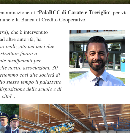
PalaBCC di Carate e Treviglio
denominazione di “
” per via
omune e la Banca di Credito Cooperativo.
stra
), che è intervenuto
ad altre autorità, ha
ho realizzato nei miei due
strutture finora a
te insufficienti per
elle nostre associazioni, 30
etteremo così alle società di
lo stesso tempo il palazzetto
isposizione delle scuole e di
 città
”.