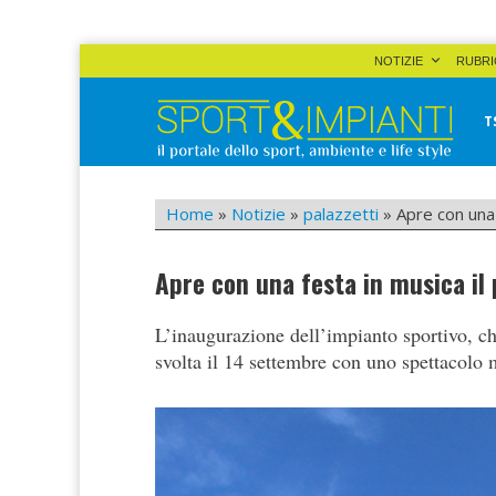
Skip
NOTIZIE
RUBRI
to
content
T
Sport&Impianti
notizie, prodotti, aziende dello sport facility
Home
»
Notizie
»
palazzetti
»
Apre con una 
Apre con una festa in musica il 
L’inaugurazione dell’impianto sportivo, c
svolta il 14 settembre con uno spettacolo mu