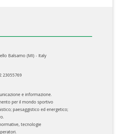
ello Balsamo (MI) - Italy
02 23055769
nicazione e informazione.
mento per il mondo sportivo
nistico; paesaggistico ed energetico;
ro.
normative, tecnologie
operatori.