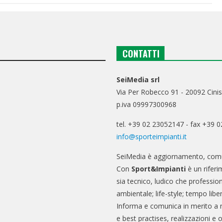
CONTATTI
SeiMedia srl
Via Per Robecco 91 - 20092 Cinis
p.iva 09997300968
tel. +39 02 23052147 - fax +39 
info@sporteimpianti.it
SeiMedia è aggiornamento, comu
Con
Sport&Impianti
è un riferi
sia tecnico, ludico che professio
ambientale; life-style; tempo libe
Informa e comunica in merito a 
e best practises, realizzazioni e 