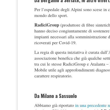
Da Bergamo a Seriate, le altre offer
Per l’ospedale degli Alpini sono scese in
mondo dello sport.
RadiciGroup
(produttore di fibre sinteti
hanno deciso congiuntamente di sostenere l
impianti necessari alla somministrazione di
ricoverati per Covid-19.
La regia di questa iniziativa è curata dall’
associazione benefica che già qualche sett
tra cui le stesse RadiciGroup e Atalanta – 
Mobile utile agli approfondimenti diagnost
carattere respiratorio.
Da Milano a Sassuolo
Abbiamo già riportato
in una precedente n