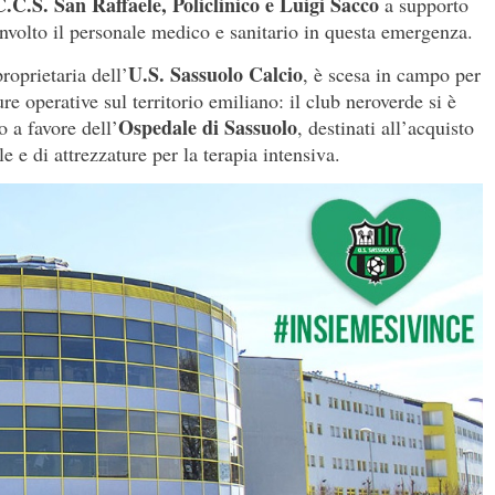
C.C.S. San Raffaele, Policlinico e Luigi Sacco
a supporto
involto il personale medico e sanitario in questa emergenza.
U.S. Sassuolo Calcio
oprietaria dell’
, è scesa in campo per
ure operative sul territorio emiliano: il club neroverde si è
Ospedale di Sassuolo
 a favore dell’
, destinati all’acquisto
e e di attrezzature per la terapia intensiva.