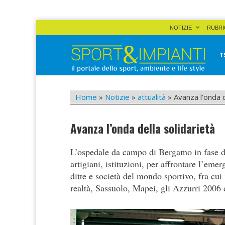
Skip
NOTIZIE
RUBRI
to
content
T
Sport&Impianti
notizie, prodotti, aziende dello sport facility
Home
»
Notizie
»
attualità
»
Avanza l’onda d
Avanza l’onda della solidarietà
L’ospedale da campo di Bergamo in fase di
artigiani, istituzioni, per affrontare l’e
ditte e società del mondo sportivo, fra cui
realtà, Sassuolo, Mapei, gli Azzurri 2006