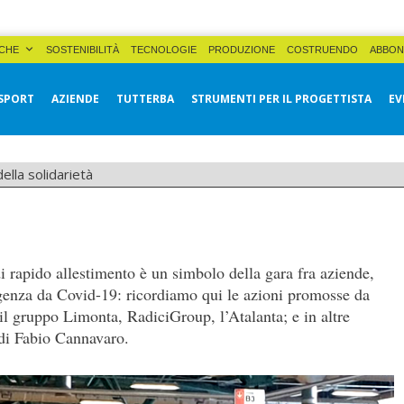
CHE
SOSTENIBILITÀ
TECNOLOGIE
PRODUZIONE
COSTRUENDO
ABBON
SPORT
AZIENDE
TUTTERBA
STRUMENTI PER IL PROGETTISTA
EV
ella solidarietà
 rapido allestimento è un simbolo della gara fra aziende,
mergenza da Covid-19: ricordiamo qui le azioni promosse da
 il gruppo Limonta, RadiciGroup, l’Atalanta; e in altre
 di Fabio Cannavaro.