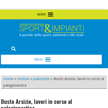
Skip
MENU
MENU
to
content
Sport&Impianti
notizie, prodotti, aziende dello sport facility
MENU
MENU
Home
»
Notizie
»
palazzetti
»
Busto Arsizio, lavori in corso al
palaginnastica
Busto Arsizio, lavori in corso al