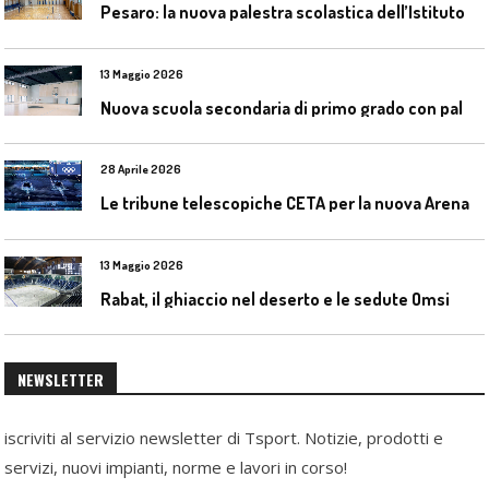
P
esaro: la nuova palestra scolastica dell’Istituto Comprensivo Olivieri
13 Maggio 2026
N
uova scuola secondaria di primo grado con palestra a Ozzano Emilia
28 Aprile 2026
L
e tribune telescopiche CETA per la nuova Arena Santa Giulia di Milano
13 Maggio 2026
Rabat, il ghiaccio nel deserto e le sedute Omsi
NEWSLETTER
iscriviti al servizio newsletter di Tsport. Notizie, prodotti e
servizi, nuovi impianti, norme e lavori in corso!