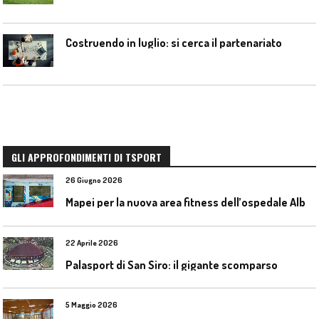
Costruendo in luglio: si cerca il partenariato
GLI APPROFONDIMENTI DI TSPORT
26 Giugno 2026
M
apei per la nuova area fitness dell’ospedale Alba-Bra
22 Aprile 2026
Palasport di San Siro: il gigante scomparso
5 Maggio 2026