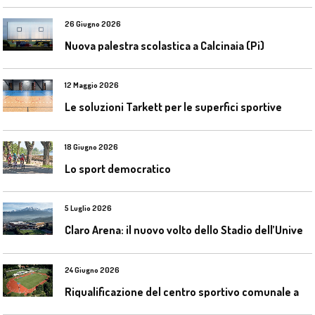
26 Giugno 2026
Nuova palestra scolastica a Calcinaia (Pi)
12 Maggio 2026
Le soluzioni Tarkett per le superfici sportive
18 Giugno 2026
Lo sport democratico
5 Luglio 2026
C
laro Arena: il nuovo volto dello Stadio dell’Universidad Católica
24 Giugno 2026
R
iqualificazione del centro sportivo comunale a Bresso (Mi)