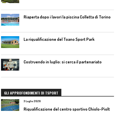
Riaperta dopo i lavori la piscina Colletta di Torino
La riqualificazione del Toano Sport Park
Costruendo in luglio: si cerca il partenariato
GLI APPROFONDIMENTI DI TSPORT
3 Luglio 2026
R
iqualificazione del centro sportivo Chiolo-Pioltelli a Monza