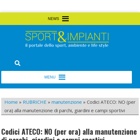
Skip
MENU
MENU
to
content
Sport&Impianti
notizie, prodotti, aziende dello sport facility
MENU
MENU
Home
»
RUBRICHE
»
manutenzione
»
Codici ATECO: NO (per
ora) alla manutenzione di parchi, giardini e campi sportivi
Codici ATECO: NO (per ora) alla manutenzione