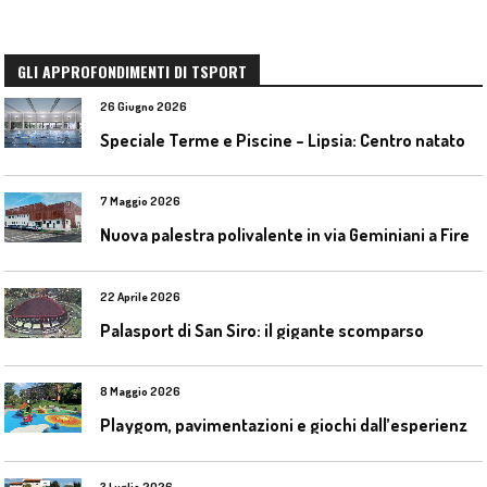
GLI APPROFONDIMENTI DI TSPORT
26 Giugno 2026
S
peciale Terme e Piscine – Lipsia: Centro natatorio Sportbad am Rabet
7 Maggio 2026
N
uova palestra polivalente in via Geminiani a Firenze
22 Aprile 2026
Palasport di San Siro: il gigante scomparso
8 Maggio 2026
P
laygom, pavimentazioni e giochi dall’esperienza di Gatim nel reimpiego della gomma usata
3 Luglio 2026