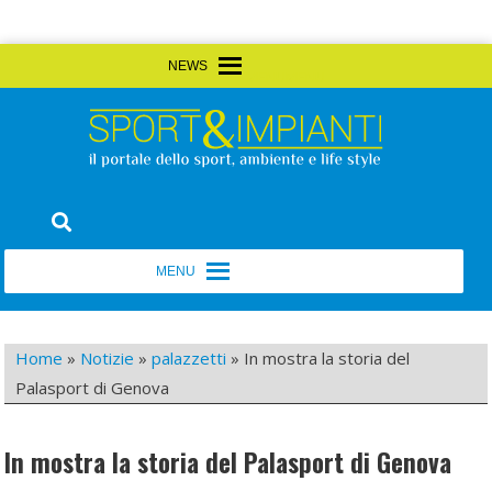
Skip
MENU
MENU
to
content
Sport&Impianti
notizie, prodotti, aziende dello sport facility
MENU
MENU
Home
»
Notizie
»
palazzetti
»
In mostra la storia del
Palasport di Genova
In mostra la storia del Palasport di Genova