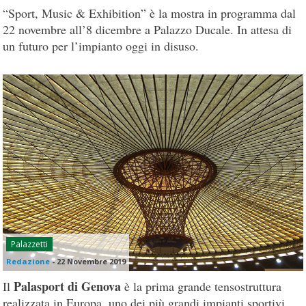
“Sport, Music & Exhibition” è la mostra in programma dal
22 novembre all’8 dicembre a Palazzo Ducale. In attesa di
un futuro per l’impianto oggi in disuso.
Palazzetti
Redazione
-
22 Novembre 2019
Palasport di Genova
Il
è la prima grande tensostruttura
realizzata in Europa, uno dei più grandi impianti sportivi