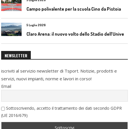
Campo polivalente per la scuola Cino da Pistoia
5 Luglio 2026
C
laro Arena: il nuovo volto dello Stadio dell’Universidad Católica
NEWSLETTER
iscriviti al servizio newsletter di Tsport. Notizie, prodotti e
servizi, nuovi impianti, norme e lavori in corso!
Email
Sottoscrivendo, accetto il trattamento dei dati secondo GDPR
(UE 2016/679)