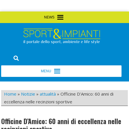
Skip
MENU
MENU
to
content
Sport&Impianti
notizie, prodotti, aziende dello sport facility
MENU
MENU
Home
»
Notizie
»
attualità
»
Officine D’Amico: 60 anni di
eccellenza nelle recinzioni sportive
Officine D’Amico: 60 anni di eccellenza nelle