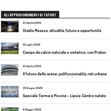
GLI APPROFONDIMENTI DI TSPORT
22 Aprile 2026
Stadio Meazza: attualità, futuro e opportunità
10 Luglio 2026
C
ampo da calcio naturale o sintetico: con Pratoverde la manutenzione fa la differenza
22 Aprile 2026
I
l futuro delle arene: polifunzionalità, reti urbane e competizione globale
26 Giugno 2026
S
peciale Terme e Piscine – Lipsia: Centro natatorio Sportbad am Rabet
6 Maggio 2026