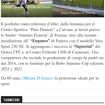
Centro Sprotivo Signorini del Genoa
CFC.
Stadio Euganeo di Padova.
Il portfolio vanta referenze d’élite: dalla fornitura per il
Centro Sportivo “Pino Daniele” a Caivano ai lavori presso
lo Stadio “Artemio Franchi” di Firenze, fino alla recente
“Euganeo”
installazione all’
di Padova con il modello Vera
“Signorini”
Sport 250 NJ. Si aggiungono i successi al
del
Genoa CFC e al Centro Federale LND di Catanzaro. Una
competenza che include la produzione di campi da padel sin
dal 2014, con le forniture per la Bobo Summer Cup edizioni
2022 e 2023.
Da 60 anni,
Officine D’Amico
: la protezione ideale per lo
sport.
FORNITORI