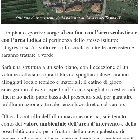
Ortofoto di inserimento della palestra di Cavaso del Tomba (Tv)
al confine con l’area scolastica e
L’impianto sportivo sorge
con l’area ludica
di pertinenza dello stesso istituto:
l’ingresso sarà rivolto verso la scuola e tutte le aree esterne
saranno trattate a verde.
Sarà una struttura a un solo piano, con l’eccezione di un
volume collocato sopra il blocco spogliatoi dove saranno
alloggiati locale tecnico e materiali; il catino di gioco
emergerà in altezza rispetto al blocco spogliatoi a est e sarà
finestrato nella parte bassa del prospetto sud, per garantire
un’illuminazione ottimale senza luce diretta sul campo.
Oltre al controllo dell’illuminazione interna, si è tenuto
valore ambientale dell’area d’intervento
conto del
e della
possibilità quindi, per i fruitori della nuova palestra, di
godere della vista sul paesaggio naturale che caratterizza il