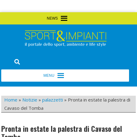
Skip
MENU
MENU
to
content
Sport&Impianti
notizie, prodotti, aziende dello sport facility
MENU
MENU
Home
»
Notizie
»
palazzetti
»
Pronta in estate la palestra di
Cavaso del Tomba
Pronta in estate la palestra di Cavaso del