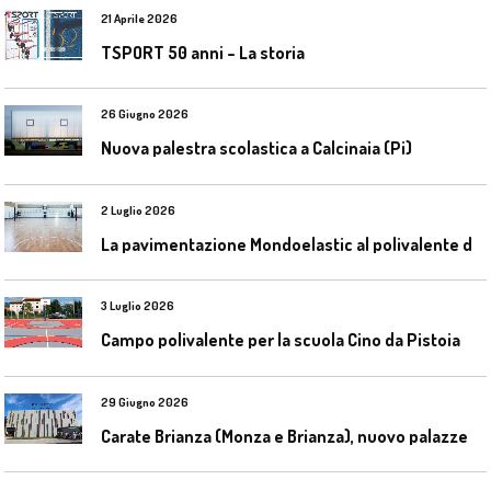
21 Aprile 2026
TSPORT 50 anni – La storia
26 Giugno 2026
Nuova palestra scolastica a Calcinaia (Pi)
2 Luglio 2026
L
a pavimentazione Mondoelastic al polivalente di San Rocco Castagnaretta
3 Luglio 2026
Campo polivalente per la scuola Cino da Pistoia
29 Giugno 2026
C
arate Brianza (Monza e Brianza), nuovo palazzetto dello sport