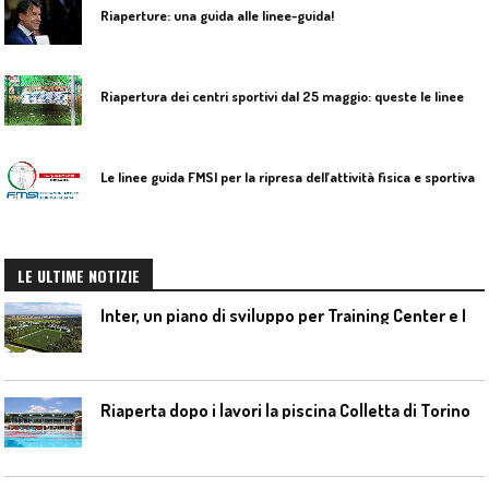
Riaperture: una guida alle linee-guida!
R
iapertura dei centri sportivi dal 25 maggio: queste le linee da seguire
Le linee guida FMSI per la ripresa dell’attività fisica e sportiva
LE ULTIME NOTIZIE
I
nter, un piano di sviluppo per Training Center e Interello
Riaperta dopo i lavori la piscina Colletta di Torino