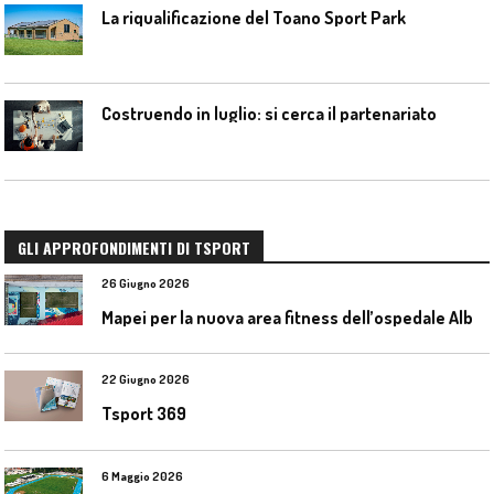
La riqualificazione del Toano Sport Park
Costruendo in luglio: si cerca il partenariato
GLI APPROFONDIMENTI DI TSPORT
26 Giugno 2026
M
apei per la nuova area fitness dell’ospedale Alba-Bra
22 Giugno 2026
Tsport 369
6 Maggio 2026