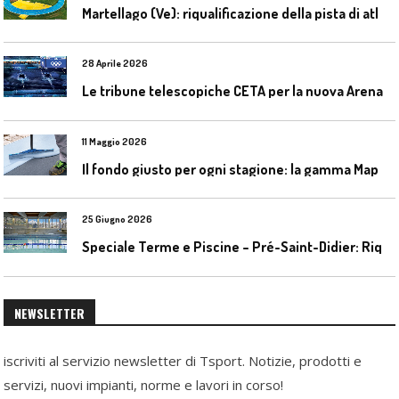
M
artellago (Ve): riqualificazione della pista di atletica
28 Aprile 2026
L
e tribune telescopiche CETA per la nuova Arena Santa Giulia di Milano
11 Maggio 2026
I
l fondo giusto per ogni stagione: la gamma Mapecoat TNS Base Coat di Mapei
25 Giugno 2026
S
peciale Terme e Piscine – Pré-Saint-Didier: Riqualificazione della piscina coperta
NEWSLETTER
iscriviti al servizio newsletter di Tsport. Notizie, prodotti e
servizi, nuovi impianti, norme e lavori in corso!