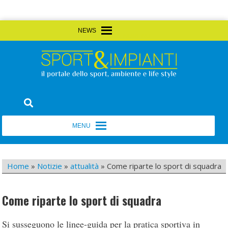
Skip
MENU
MENU
to
content
Sport&Impianti
notizie, prodotti, aziende dello sport facility
MENU
MENU
Home
»
Notizie
»
attualità
»
Come riparte lo sport di squadra
Come riparte lo sport di squadra
Si susseguono le linee-guida per la pratica sportiva in