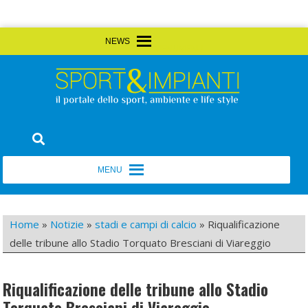
Skip
MENU
MENU
to
content
Sport&Impianti
notizie, prodotti, aziende dello sport facility
MENU
MENU
Home
»
Notizie
»
stadi e campi di calcio
»
Riqualificazione
delle tribune allo Stadio Torquato Bresciani di Viareggio
Riqualificazione delle tribune allo Stadio