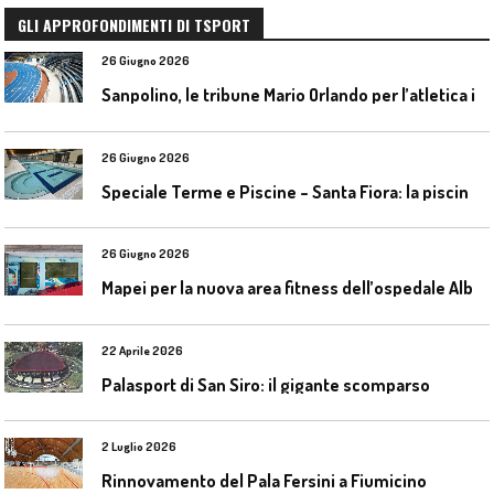
GLI APPROFONDIMENTI DI TSPORT
26 Giugno 2026
S
anpolino, le tribune Mario Orlando per l’atletica indoor
26 Giugno 2026
S
peciale Terme e Piscine – Santa Fiora: la piscina geotermica dell’Amiata
26 Giugno 2026
M
apei per la nuova area fitness dell’ospedale Alba-Bra
22 Aprile 2026
Palasport di San Siro: il gigante scomparso
2 Luglio 2026
Rinnovamento del Pala Fersini a Fiumicino