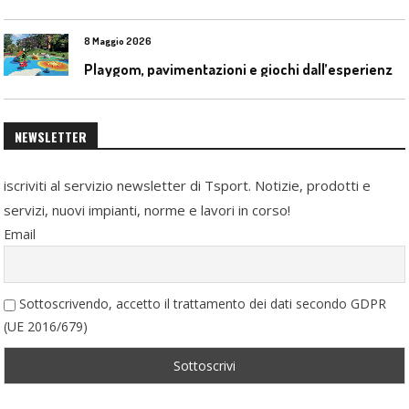
8 Maggio 2026
P
laygom, pavimentazioni e giochi dall’esperienza di Gatim nel reimpiego della gomma usata
NEWSLETTER
iscriviti al servizio newsletter di Tsport. Notizie, prodotti e
servizi, nuovi impianti, norme e lavori in corso!
Email
Sottoscrivendo, accetto il trattamento dei dati secondo GDPR
(UE 2016/679)