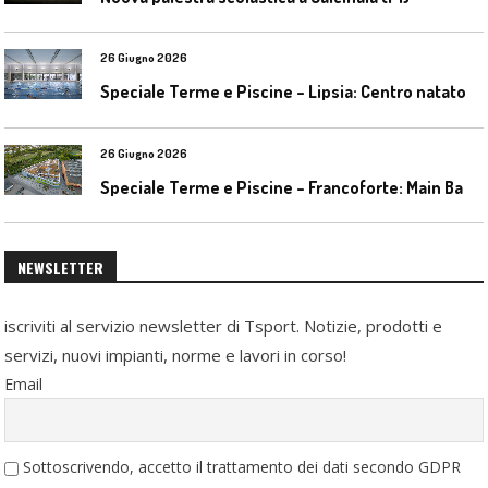
26 Giugno 2026
S
peciale Terme e Piscine – Lipsia: Centro natatorio Sportbad am Rabet
26 Giugno 2026
S
peciale Terme e Piscine – Francoforte: Main Bad Bornheim
NEWSLETTER
iscriviti al servizio newsletter di Tsport. Notizie, prodotti e
servizi, nuovi impianti, norme e lavori in corso!
Email
Sottoscrivendo, accetto il trattamento dei dati secondo GDPR