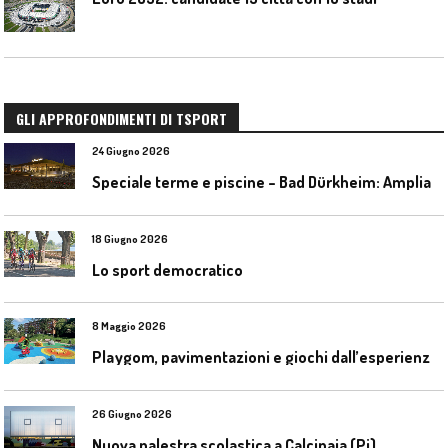
GLI APPROFONDIMENTI DI TSPORT
24 Giugno 2026
S
peciale terme e piscine – Bad Dürkheim: Ampliamento del parco acquatico Salinarium con un’area termale
18 Giugno 2026
Lo sport democratico
8 Maggio 2026
P
laygom, pavimentazioni e giochi dall’esperienza di Gatim nel reimpiego della gomma usata
26 Giugno 2026
Nuova palestra scolastica a Calcinaia (Pi)