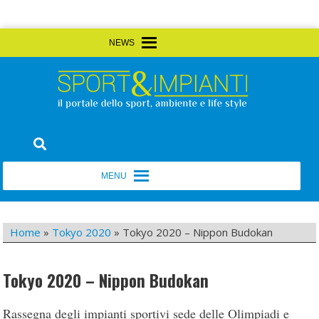
Skip
MENU
MENU
to
content
Sport&Impianti
notizie, prodotti, aziende dello sport facility
MENU
MENU
Home
»
Tokyo 2020
»
Tokyo 2020 – Nippon Budokan
Tokyo 2020 – Nippon Budokan
Rassegna degli impianti sportivi sede delle Olimpiadi e