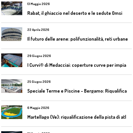
13 Maggio 2026
Rabat, il ghiaccio nel deserto e le sedute Omsi
22 Aprile 2026
I
l futuro delle arene: polifunzionalità, reti urbane e competizione globale
29 Giugno 2026
I
Curvi® di Medacciai: coperture curve per impianti acquatici
25 Giugno 2026
S
peciale Terme e Piscine – Bergamo: Riqualificazione delle piscine Italcementi
6 Maggio 2026
M
artellago (Ve): riqualificazione della pista di atletica