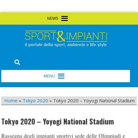
Skip
MENU
MENU
to
content
Sport&Impianti
notizie, prodotti, aziende dello sport facility
MENU
MENU
Home
»
Tokyo 2020
»
Tokyo 2020 – Yoyogi National Stadium
Tokyo 2020 – Yoyogi National Stadium
Rassegna degli impianti sportivi sede delle Olimpiadi e