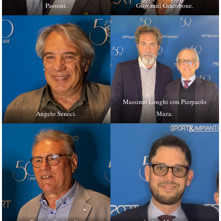
Passoni.
Giovanni Giacobone.
Massimo Longhi con Pierpaolo
Angelo Seneci.
Maza.