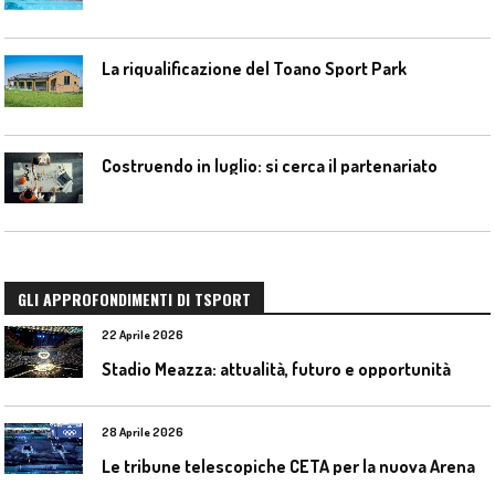
La riqualificazione del Toano Sport Park
Costruendo in luglio: si cerca il partenariato
GLI APPROFONDIMENTI DI TSPORT
22 Aprile 2026
Stadio Meazza: attualità, futuro e opportunità
28 Aprile 2026
L
e tribune telescopiche CETA per la nuova Arena Santa Giulia di Milano