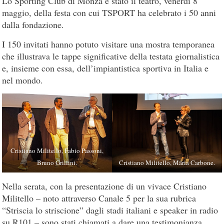
Lo Sporting Club di Monza è stato il teatro, venerdì 8
maggio, della festa con cui TSPORT ha celebrato i 50 anni
dalla fondazione.
I 150 invitati hanno potuto visitare una mostra temporanea
che illustrava le tappe significative della testata giornalistica
e, insieme con essa, dell’impiantistica sportiva in Italia e
nel mondo.
Cristiano Militello, Fabio Passoni,
Bruno Grillini.
Cristiano Militello, Maria Carbone.
Nella serata, con la presentazione di un vivace Cristiano
Militello – noto attraverso Canale 5 per la sua rubrica
“Striscia lo striscione” dagli stadi italiani e speaker in radio
su R101 – sono stati chiamati a dare una testimonianza