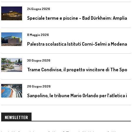
24 Giugno 2026
S
peciale terme e piscine – Bad Dürkheim: Ampliamento del parco acquatico Salinarium con un’area termale
8 Maggio 2026
Palestra scolastica Istituti Corni-Selmi a Modena
30 Giugno 2026
T
rame Condivise, il progetto vincitore di The Sport District per Codroipo
26 Giugno 2026
S
anpolino, le tribune Mario Orlando per l’atletica indoor
NEWSLETTER