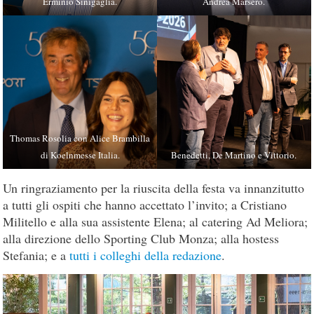
Erminio Sinigaglia.
Andrea Marsero.
Thomas Rosolia con Alice Brambilla
di Koelnmesse Italia.
Benedetti, De Martino e Vittorio.
Un ringraziamento per la riuscita della festa va innanzitutto
a tutti gli ospiti che hanno accettato l’invito; a Cristiano
Militello e alla sua assistente Elena; al catering Ad Meliora;
alla direzione dello Sporting Club Monza; alla hostess
Stefania; e a
tutti i colleghi della redazione
.