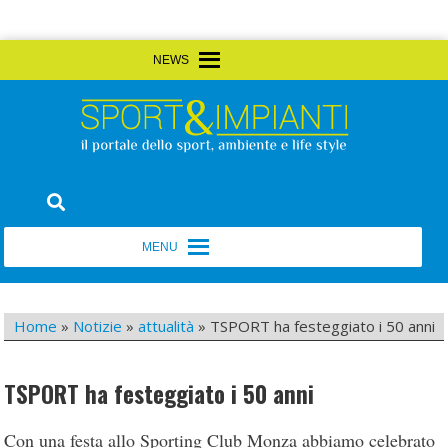
Skip
MENU
MENU
to
content
Sport&Impianti
notizie, prodotti, aziende dello sport facility
MENU
MENU
Home
»
Notizie
»
attualità
»
TSPORT ha festeggiato i 50 anni
TSPORT ha festeggiato i 50 anni
Con una festa allo Sporting Club Monza abbiamo celebrato