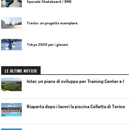
Speciale Skateboard / BMX
Trento: un progetto esemplare.
Tokyo 2020 per i giovani
LE ULTIME NOTIZIE
I
nter, un piano di sviluppo per Training Center e Interello
Riaperta dopo i lavori la piscina Colletta di Torino