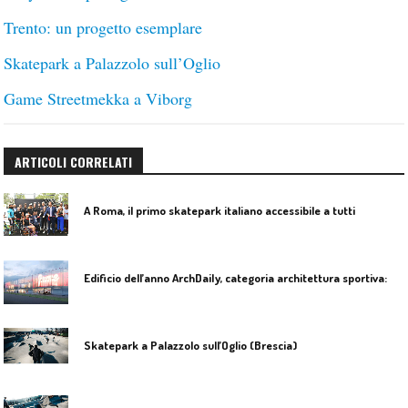
Trento: un progetto esemplare
Skatepark a Palazzolo sull’Oglio
Game Streetmekka a Viborg
ARTICOLI CORRELATI
A Roma, il primo skatepark italiano accessibile a tutti
E
dificio dell’anno ArchDaily, categoria architettura sportiva: è Game Streetmekka a Viborg, Danimarca
Skatepark a Palazzolo sull’Oglio (Brescia)