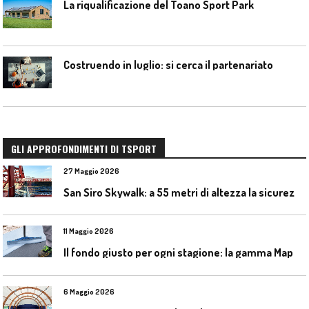
La riqualificazione del Toano Sport Park
Costruendo in luglio: si cerca il partenariato
GLI APPROFONDIMENTI DI TSPORT
27 Maggio 2026
S
an Siro Skywalk: a 55 metri di altezza la sicurezza diventa parte dell’esperienza
11 Maggio 2026
I
l fondo giusto per ogni stagione: la gamma Mapecoat TNS Base Coat di Mapei
6 Maggio 2026