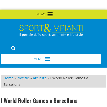
Skip
MENU
MENU
to
content
Sport&Impianti
notizie, prodotti, aziende dello sport facility
MENU
MENU
Home
»
Notizie
»
attualità
»
I World Roller Games a
Barcellona
I World Roller Games a Barcellona