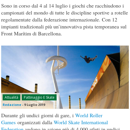
Sono in corso dal 4 al 14 luglio i giochi che racchiudono i
campionati del mondo di tutte le discipline sportive a rotelle
regolamentate dalla federazione internazionale. Con 12
impianti tradizionali più un’innovativa pista temporanea sul
Front Marítim di Barcellona.
Attualità
Pattinaggio E Skate
Redazione
-
9 Luglio 2019
Durante gli undici giorni di gare, i
World Roller
Games
organizzati dalla
World Skate International
Federation
vedono in azione più di 4.000 atleti in undici