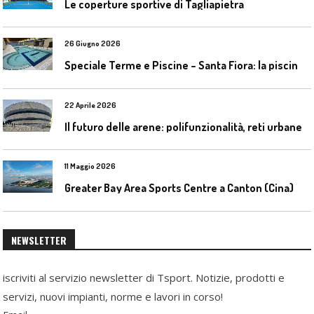
Le coperture sportive di Tagliapietra
26 Giugno 2026
S
peciale Terme e Piscine – Santa Fiora: la piscina geotermica dell’Amiata
22 Aprile 2026
I
l futuro delle arene: polifunzionalità, reti urbane e competizione globale
11 Maggio 2026
Greater Bay Area Sports Centre a Canton (Cina)
NEWSLETTER
iscriviti al servizio newsletter di Tsport. Notizie, prodotti e
servizi, nuovi impianti, norme e lavori in corso!