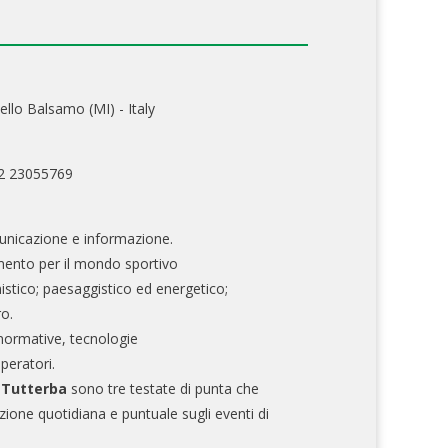
ello Balsamo (MI) - Italy
02 23055769
nicazione e informazione.
mento per il mondo sportivo
nistico; paesaggistico ed energetico;
ro.
normative, tecnologie
operatori.
e Tutterba
sono tre testate di punta che
zione quotidiana e puntuale sugli eventi di