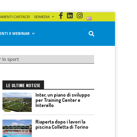
AMENTI CARTACEI
SEIMEDIA
ENTI E WEBINAR
r lo sport
LE ULTIME NOTIZIE
Inter, un piano di sviluppo
per Training Center e
Interello
Riaperta dopo i lavori la
piscina Colletta di Torino