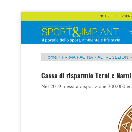
Skip
NOTIZIE
RUBRI
to
content
T
Sport&Impianti
notizie, prodotti, aziende dello sport facility
Home
»
PRIMA PAGINA
»
ALTRE SEZIONI
Cassa di risparmio Terni e Narni
Nel 2019 messi a disposizione 300.000 euro 