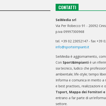
CONTATTI
SeiMedia srl
Via Per Robecco 91 - 20092 Cinis
p.iva 09997300968
tel. +39 02 23052147 - fax +39 
info@sporteimpianti.it
SeiMedia è aggiornamento, comu
Con
Sport&Impianti
è un riferi
sia tecnico, ludico che professio
ambientale; life-style; tempo libe
Informa e comunica in merito a 
e best practises, realizzazioni e 
Tsport, Mappa dei Fornitori 
entrano a far parte di un'informa
settore.