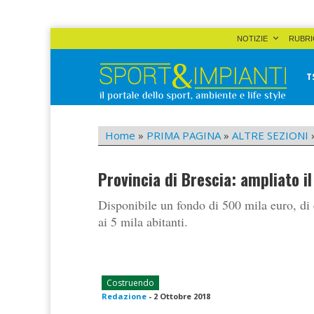
Skip
NOTIZIE
RUBRI
to
content
T
Sport&Impianti
notizie, prodotti, aziende dello sport facility
Home
»
PRIMA PAGINA
»
ALTRE SEZIONI
Provincia di Brescia: ampliato il
Disponibile un fondo di 500 mila euro, di
ai 5 mila abitanti.
Costruendo
Redazione
-
2 Ottobre 2018