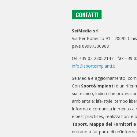
CONTATTI
SeiMedia srl
Via Per Robecco 91 - 20092 Cinis
p.iva 09997300968
tel. +39 02 23052147 - fax +39 
info@sporteimpianti.it
SeiMedia è aggiornamento, comu
Con
Sport&Impianti
è un riferi
sia tecnico, ludico che professio
ambientale; life-style; tempo libe
Informa e comunica in merito a 
e best practises, realizzazioni e 
Tsport, Mappa dei Fornitori 
entrano a far parte di un'informa