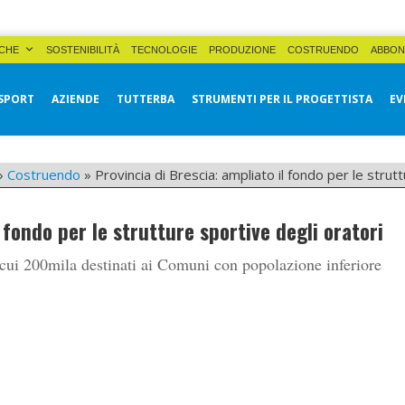
CHE
SOSTENIBILITÀ
TECNOLOGIE
PRODUZIONE
COSTRUENDO
ABBON
SPORT
AZIENDE
TUTTERBA
STRUMENTI PER IL PROGETTISTA
EV
»
Costruendo
»
Provincia di Brescia: ampliato il fondo per le strut
 fondo per le strutture sportive degli oratori
 cui 200mila destinati ai Comuni con popolazione inferiore