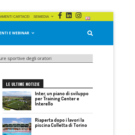
AMENTI CARTACEI
SEIMEDIA
ENTI E WEBINAR
ture sportive degli oratori
LE ULTIME NOTIZIE
Inter, un piano di sviluppo
per Training Center e
Interello
Riaperta dopo i lavori la
piscina Colletta di Torino