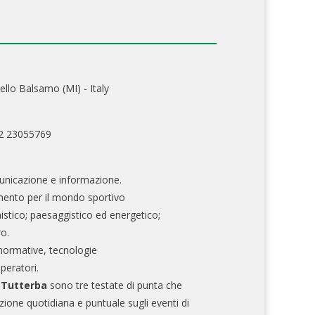
ello Balsamo (MI) - Italy
02 23055769
nicazione e informazione.
mento per il mondo sportivo
nistico; paesaggistico ed energetico;
ro.
normative, tecnologie
operatori.
e Tutterba
sono tre testate di punta che
zione quotidiana e puntuale sugli eventi di