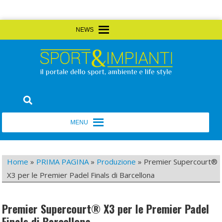
Skip
MENU
MENU
to
content
Sport&Impianti
notizie, prodotti, aziende dello sport facility
MENU
MENU
Home
»
PRIMA PAGINA
»
Produzione
»
Premier Supercourt®
X3 per le Premier Padel Finals di Barcellona
Premier Supercourt® X3 per le Premier Padel
Finals di Barcellona