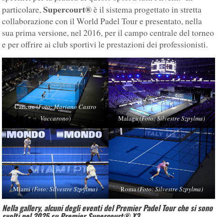
Supercourt®
particolare,
è il sistema progettato in stretta
collaborazione con il World Padel Tour e presentato, nella
sua prima versione, nel 2016, per il campo centrale del torneo
e per offrire ai club sportivi le prestazioni dei professionisti.
Cancun (
Foto: Mariano Castro
Vaccarono
)
Malaga
(Foto: Silvestre Szpylma)
Miami
(Foto: Silvestre Szpylma)
Roma
(Foto: Silvestre Szpylma)
Nella gallery, alcuni degli eventi del Premier Padel Tour che si sono
svolti nel 2025 su Premier Supercourt® X3.