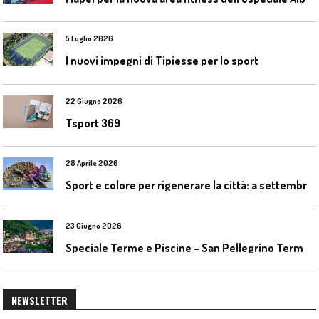
5 Luglio 2026
I nuovi impegni di Tipiesse per lo sport
22 Giugno 2026
Tsport 369
28 Aprile 2026
S
port e colore per rigenerare la città: a settembre il convegno COLORI URBANI al Mapei Stadium
23 Giugno 2026
S
peciale Terme e Piscine – San Pellegrino Terme da ieri a domani
NEWSLETTER