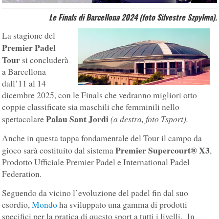
Le Finals di Barcellona 2024 (foto
Silvestre Szpylma)
.
La stagione del
Premier Padel
Tour
si concluderà
a Barcellona
dall’11 al 14
dicembre 2025, con le Finals che vedranno migliori otto
coppie classificate sia maschili che femminili nello
Palau Sant Jordi
(a destra, foto Tsport).
spettacolare
Anche in questa tappa fondamentale del Tour il campo da
Premier Supercourt® X3
gioco sarà costituito dal sistema
,
Prodotto Ufficiale Premier Padel e International Padel
Federation.
Seguendo da vicino l’evoluzione del padel fin dal suo
esordio,
Mondo
ha sviluppato una gamma di prodotti
specifici per la pratica di questo sport a tutti i livelli. In