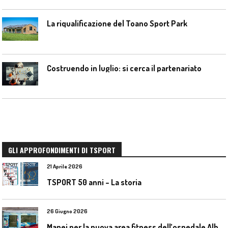
La riqualificazione del Toano Sport Park
Costruendo in luglio: si cerca il partenariato
GLI APPROFONDIMENTI DI TSPORT
21 Aprile 2026
TSPORT 50 anni – La storia
26 Giugno 2026
M
apei per la nuova area fitness dell’ospedale Alba-Bra