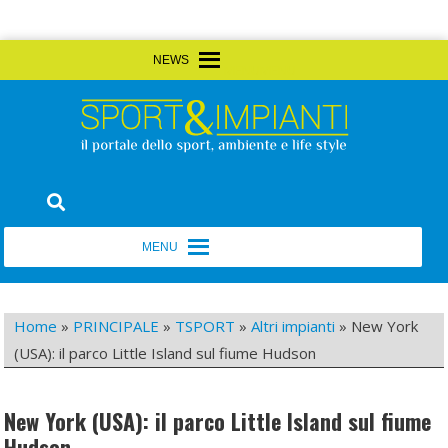
Skip
MENU
MENU
to
content
Sport&Impianti
notizie, prodotti, aziende dello sport facility
MENU
MENU
Home
»
PRINCIPALE
»
TSPORT
»
Altri impianti
»
New York
(USA): il parco Little Island sul fiume Hudson
New York (USA): il parco Little Island sul fiume
Hudson