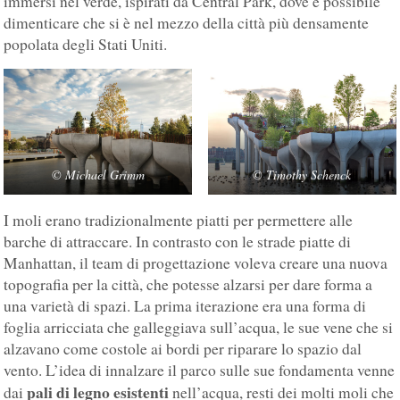
immersi nel verde, ispirati da Central Park, dove è possibile
dimenticare che si è nel mezzo della città più densamente
popolata degli Stati Uniti.
©
Michael Grimm
©
Timothy Schenck
I moli erano tradizionalmente piatti per permettere alle
barche di attraccare. In contrasto con le strade piatte di
Manhattan, il team di progettazione voleva creare una nuova
topografia per la città, che potesse alzarsi per dare forma a
una varietà di spazi. La prima iterazione era una forma di
foglia arricciata che galleggiava sull’acqua, le sue vene che si
alzavano come costole ai bordi per riparare lo spazio dal
vento. L’idea di innalzare il parco sulle sue fondamenta venne
pali di legno esistenti
dai
nell’acqua, resti dei molti moli che