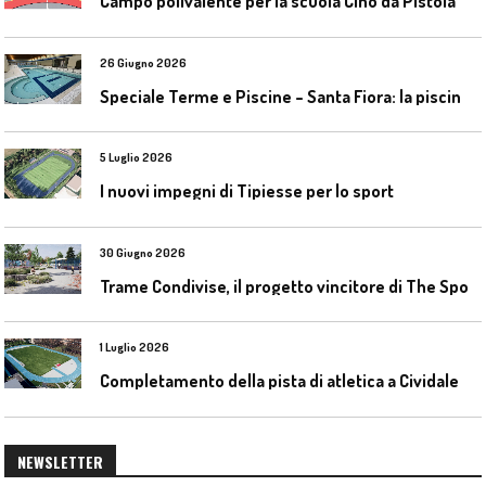
Campo polivalente per la scuola Cino da Pistoia
26 Giugno 2026
S
peciale Terme e Piscine – Santa Fiora: la piscina geotermica dell’Amiata
5 Luglio 2026
I nuovi impegni di Tipiesse per lo sport
30 Giugno 2026
T
rame Condivise, il progetto vincitore di The Sport District per Codroipo
1 Luglio 2026
C
ompletamento della pista di atletica a Cividale del Friuli (Ud)
NEWSLETTER