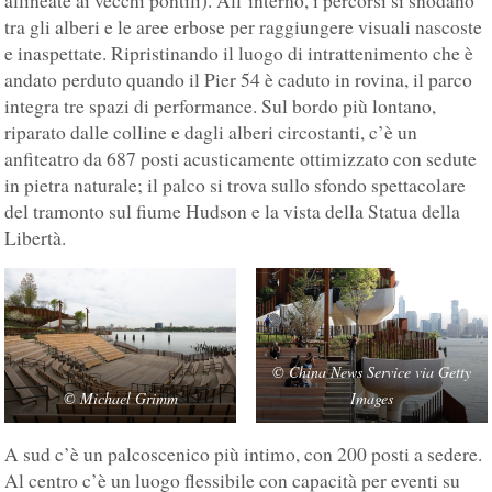
allineate ai vecchi pontili). All’interno, i percorsi si snodano
tra gli alberi e le aree erbose per raggiungere visuali nascoste
e inaspettate. Ripristinando il luogo di intrattenimento che è
andato perduto quando il Pier 54 è caduto in rovina, il parco
integra tre spazi di performance. Sul bordo più lontano,
riparato dalle colline e dagli alberi circostanti, c’è un
anfiteatro da 687 posti acusticamente ottimizzato con sedute
in pietra naturale; il palco si trova sullo sfondo spettacolare
del tramonto sul fiume Hudson e la vista della Statua della
Libertà.
©
China News Service via Getty
©
Michael Grimm
Images
A sud c’è un palcoscenico più intimo, con 200 posti a sedere.
Al centro c’è un luogo flessibile con capacità per eventi su