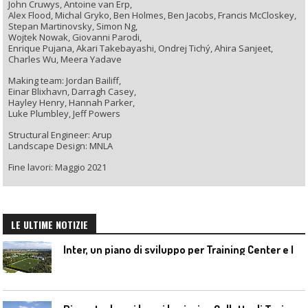
John Cruwys, Antoine van Erp,
Alex Flood, Michal Gryko, Ben Holmes, Ben Jacobs, Francis McCloskey,
Stepan Martinovsky, Simon Ng,
Wojtek Nowak, Giovanni Parodi,
Enrique Pujana, Akari Takebayashi, Ondrej Tichý, Ahira Sanjeet,
Charles Wu, Meera Yadave
Making team: Jordan Bailiff,
Einar Blixhavn, Darragh Casey,
Hayley Henry, Hannah Parker,
Luke Plumbley, Jeff Powers
Structural Engineer: Arup
Landscape Design: MNLA
Fine lavori: Maggio 2021
LE ULTIME NOTIZIE
I
nter, un piano di sviluppo per Training Center e Interello