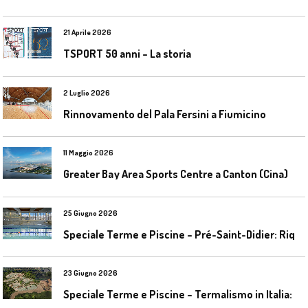
21 Aprile 2026
TSPORT 50 anni – La storia
2 Luglio 2026
Rinnovamento del Pala Fersini a Fiumicino
11 Maggio 2026
Greater Bay Area Sports Centre a Canton (Cina)
25 Giugno 2026
S
peciale Terme e Piscine – Pré-Saint-Didier: Riqualificazione della piscina coperta
23 Giugno 2026
S
peciale Terme e Piscine – Termalismo in Italia: verso una nuova consapevolezza tra l’antico e il moderno