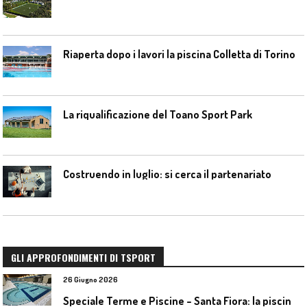
Riaperta dopo i lavori la piscina Colletta di Torino
La riqualificazione del Toano Sport Park
Costruendo in luglio: si cerca il partenariato
GLI APPROFONDIMENTI DI TSPORT
26 Giugno 2026
S
peciale Terme e Piscine – Santa Fiora: la piscina geotermica dell’Amiata