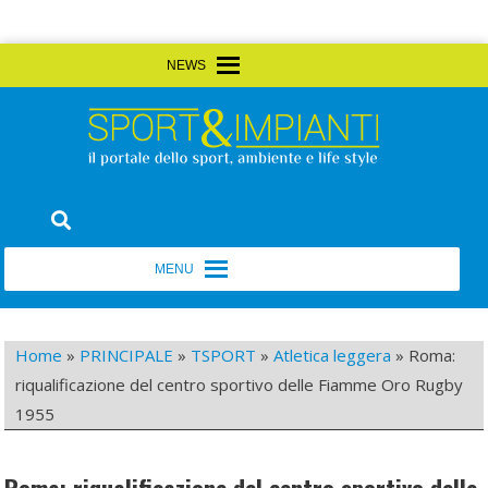
Skip
MENU
MENU
to
content
Sport&Impianti
notizie, prodotti, aziende dello sport facility
MENU
MENU
Home
»
PRINCIPALE
»
TSPORT
»
Atletica leggera
»
Roma:
riqualificazione del centro sportivo delle Fiamme Oro Rugby
1955