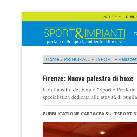
Skip
NOTIZIE
RUBRI
to
content
T
Sport&Impianti
notizie, prodotti, aziende dello sport facility
Home
»
PRINCIPALE
»
TSPORT
»
Palazzet
Firenze: Nuova palestra di boxe
Con l’ausilio del Fondo “Sport e Periferie
specialistica dedicata alle attività di pugila
PUBBLICAZIONE CARTACEA SU: TSPORT 3