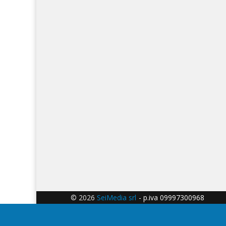
© 2026
SeiMedia srl
- p.iva 09997300968 