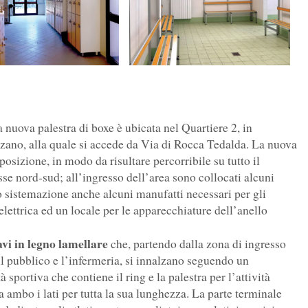
a nuova palestra di boxe è ubicata nel Quartiere 2, in
zzano, alla quale si accede da Via di Rocca Tedalda. La nuova
sposizione, in modo da risultare percorribile su tutto il
sse nord-sud; all’ingresso dell’area sono collocati alcuni
no sistemazione anche alcuni manufatti necessari per gli
lettrica ed un locale per le apparecchiature dell’anello
avi in legno lamellare
che, partendo dalla zona di ingresso
 il pubblico e l’infermeria, si innalzano seguendo un
 sportiva che contiene il ring e la palestra per l’attività
a ambo i lati per tutta la sua lunghezza. La parte terminale