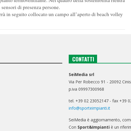
ianto termoventilante. Nel quadro della sostenibilità rientra
sensori di presenza persone.
rrà in seguito collocato un campo all’aperto di beach volley
CONTATTI
SeiMedia srl
Via Per Robecco 91 - 20092 Cinis
p.iva 09997300968
tel. +39 02 23052147 - fax +39 
info@sporteimpianti.it
SeiMedia è aggiornamento, comu
Con
Sport&Impianti
è un riferi