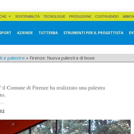
CHE
SOSTENIBILITÀ
TECNOLOGIE
PRODUZIONE
COSTRUENDO
ABBON
SPORT
AZIENDE
TUTTERBA
STRUMENTI PER IL PROGETTISTA
EV
ti e palestre
»
Firenze: Nuova palestra di boxe
” il Comune di Firenze ha realizzato una palestra
to.
32