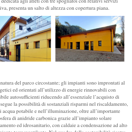
dedicata agli atleti con tre spogliatoi con relativi servizi
rtiva, presenta un salto di altezza con copertura piana.
natura del parco circostante; gli impianti sono improntati al
ici ed orientati all’utilizzo di energie rinnovabili con
sibile autosufficienti riducendo all’essenziale l’acquisto di
segue la possibilità di sostanziali risparmi nel riscaldamento,
acqua potabile e nell’illuminazione, oltre all’importante
mosfera di anidride carbonica grazie all’impianto solare
damento ed idrosanitario, con caldaie a condensazione ad alto