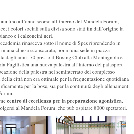
itata fino all’anno scorso all’interno del Mandela Forum,
; i colori sociali sulla divisa sono stati fin dall’origine la
ianco e i calzoncini neri.
Accademia rinasceva sotto il nome di Spes riprendendo in
in una chiesa sconsacrata, poi in una sede in piazza
itata dagli anni ’70 presso il Boxing Club alla Montagnola e
a Pugilistica una nuova palestra all’interno del palasport
ocazione della palestra nel seminterrato del complesso
i della città non era ottimale per la frequentazione quotidiana
ecificamente per la boxe, sia per la continuità degli allenamenti
 Forum.
centro di eccellenza per la preparazione agonistica
come
,
volgersi al Mandela Forum, che può ospitare 8000 spettatori.