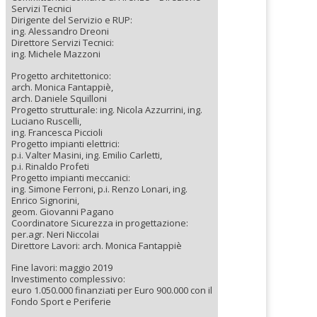
Servizi Tecnici
Dirigente del Servizio e RUP:
ing. Alessandro Dreoni
Direttore Servizi Tecnici:
ing. Michele Mazzoni
Progetto architettonico:
arch. Monica Fantappiè,
arch. Daniele Squilloni
Progetto strutturale: ing. Nicola Azzurrini, ing.
Luciano Ruscelli,
ing. Francesca Piccioli
Progetto impianti elettrici:
p.i. Valter Masini, ing. Emilio Carletti,
p.i. Rinaldo Profeti
Progetto impianti meccanici:
ing. Simone Ferroni, p.i. Renzo Lonari, ing.
Enrico Signorini,
geom. Giovanni Pagano
Coordinatore Sicurezza in progettazione:
per.agr. Neri Niccolai
Direttore Lavori: arch. Monica Fantappiè
Fine lavori: maggio 2019
Investimento complessivo:
euro 1.050.000 finanziati per Euro 900.000 con il
Fondo Sport e Periferie