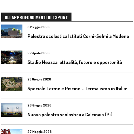
GLI APPROFONDIMENTI DI TSPORT
8 Maggio 2026
Palestra scolastica Istituti Corni-Selmi a Modena
22 Aprile 2026
Stadio Meazza: attualità, futuro e opportunità
23 Giugno 2026
S
peciale Terme e Piscine – Termalismo in Italia: verso una nuova consapevolezza tra l’antico e il moderno
26 Giugno 2026
Nuova palestra scolastica a Calcinaia (Pi)
27 Maggio 2026