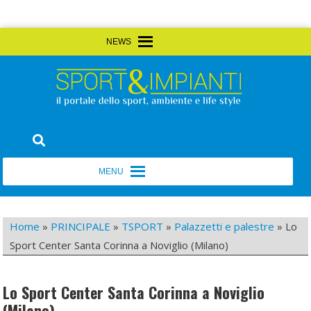
Skip
MENU
MENU
to
content
Sport&Impianti
notizie, prodotti, aziende dello sport facility
MENU
MENU
Home
»
PRINCIPALE
»
TSPORT
»
Palazzetti e palestre
»
Lo
Sport Center Santa Corinna a Noviglio (Milano)
Lo Sport Center Santa Corinna a Noviglio
(Milano)