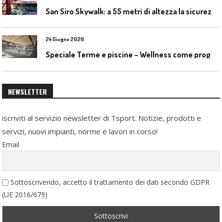
S
an Siro Skywalk: a 55 metri di altezza la sicurezza diventa parte dell’esperienza
24 Giugno 2026
S
peciale Terme e piscine – Wellness come progetto contemporaneo
NEWSLETTER
iscriviti al servizio newsletter di Tsport. Notizie, prodotti e
servizi, nuovi impianti, norme e lavori in corso!
Email
Sottoscrivendo, accetto il trattamento dei dati secondo GDPR
(UE 2016/679)