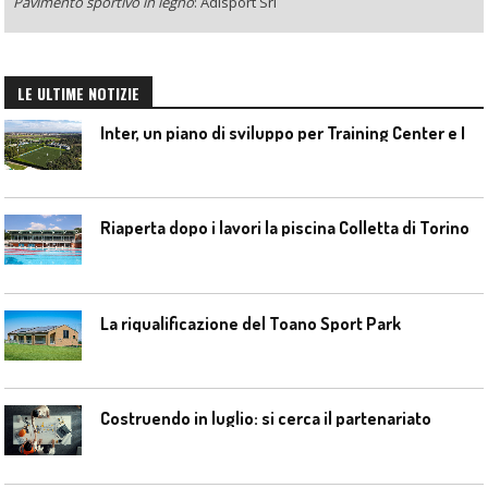
Pavimento sportivo in legno
: Adisport Srl
LE ULTIME NOTIZIE
I
nter, un piano di sviluppo per Training Center e Interello
Riaperta dopo i lavori la piscina Colletta di Torino
La riqualificazione del Toano Sport Park
Costruendo in luglio: si cerca il partenariato