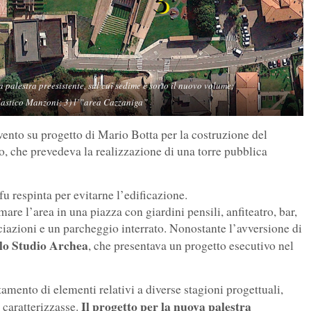
a palestra preesistente, sul cui sedime è sorto il nuovo volume;
colastico Manzoni; 3) l’”area Cazzaniga”
ento su progetto di Mario Botta per la costruzione del
io, che prevedeva la realizzazione di una torre pubblica
u respinta per evitarne l’edificazione.
are l’area in una piazza con giardini pensili, anfiteatro, bar,
ciazioni e un parcheggio interrato. Nonostante l’avversione di
lo Studio Archea
, che presentava un progetto esecutivo nel
amento di elementi relativi a diverse stagioni progettuali,
Il progetto per la nuova palestra
 caratterizzasse.