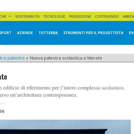
CHE
SOSTENIBILITÀ
TECNOLOGIE
PRODUZIONE
COSTRUENDO
ABBON
SPORT
AZIENDE
TUTTERBA
STRUMENTI PER IL PROGETTISTA
EV
ti e palestre
»
Nuova palestra scolastica a Merate
ate
 edificio di riferimento per l’intero complesso scolastico,
averso un’architettura contemporanea.
56