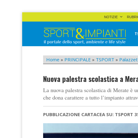
Skip
NOTIZIE
RUBRI
to
content
T
Sport&Impianti
notizie, prodotti, aziende dello sport facility
Home
»
PRINCIPALE
»
TSPORT
»
Palazzet
Nuova palestra scolastica a Mer
La nuova palestra scolastica di Merate è un
che dona carattere a tutto l’impianto attr
PUBBLICAZIONE CARTACEA SU: TSPORT 3