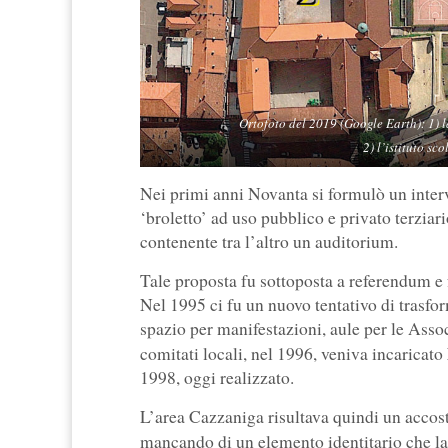
Ortofoto del 2019 (Google Earth): 1) l
2) l’istituto s
Nei primi anni Novanta si formulò un interv
‘broletto’ ad uso pubblico e privato terziar
contenente tra l’altro un auditorium.
Tale proposta fu sottoposta a referendum e f
Nel 1995 ci fu un nuovo tentativo di trasform
spazio per manifestazioni, aule per le Asso
comitati locali, nel 1996, veniva incaricato
1998, oggi realizzato.
L’area Cazzaniga risultava quindi un accost
mancando di un elemento identitario che la