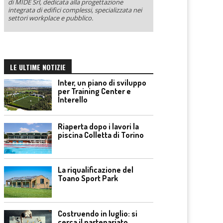
di MIDE Srl, dedicata alla progettazione
integrata di edifici complessi, specializzata nei
settori workplace e pubblico.
LE ULTIME NOTIZIE
Inter, un piano di sviluppo
per Training Center e
Interello
Riaperta dopo i lavori la
piscina Colletta di Torino
La riqualificazione del
Toano Sport Park
Costruendo in luglio: si
cerca il partenariato