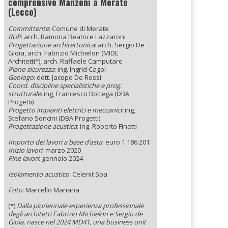
comprensivo Manzoni a Merate
(Lecco)
Committente
: Comune di Merate
RUP
: arch. Ramona Beatrice Lazzaroni
Progettazione architettonica
: arch. Sergio De
Gioia, arch. Fabrizio Michielon (MIDE
Architetti*), arch. Raffaele Camputaro
Piano sicurezza
: ing. Ingrid Cagol
Geologo
: dott. Jacopo De Rossi
Coord. discipline specialistiche e prog.
strutturale
: ing, Francesco Bottega (DBA
Progetti)
Progetto impianti elettrici e meccanici
: ing,
Stefano Soncini (DBA Progetti)
Progettazione acustica
: ing. Roberto Finetti
Importo dei lavori a base d’asta
: euro 1.186.201
Inizio lavori
: marzo 2020
Fine lavori
: gennaio 2024
Isolamento acustico
: Celenit Spa
Foto
: Marcello Mariana
(*)
Dalla pluriennale esperienza professionale
degli architetti Fabrizio Michielon e Sergio de
Gioia, nasce nel 2024 MD41, una business unit