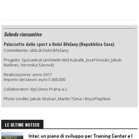
Scheda riassuntiva
Palazzetto dello sport a Dolní Břežany (Repubblica Ceca)
Committente: città di Dolní Břežany
Progetto: Sporadical (architetti Aleš Kubalík, Josef Kocián, Jakub
Našinec, Veronika Sávová)
Realizzazione: anno 2017
Importo dei lavori: euro 5.000.000
Collaboratori: Vpú Deco Praha a.s.
Photo credits: Jakub Skokan, Martin Tůma / BoysPlayNice
LE ULTIME NOTIZIE
I
nter, un piano di sviluppo per Training Center e Interello