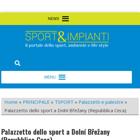
Skip
MENU
MENU
to
content
Sport&Impianti
notizie, prodotti, aziende dello sport facility
MENU
MENU
Home
»
PRINCIPALE
»
TSPORT
»
Palazzetti e palestre
»
Palazzetto dello sport a Dolní Břežany (Repubblica Ceca)
Palazzetto dello sport a Dolní Břežany
(Repubblica Ceca)