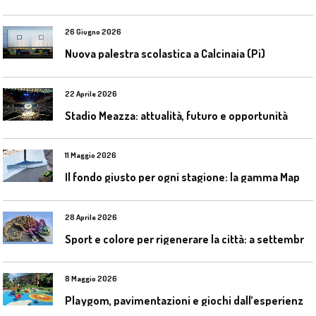
26 Giugno 2026
Nuova palestra scolastica a Calcinaia (Pi)
22 Aprile 2026
Stadio Meazza: attualità, futuro e opportunità
11 Maggio 2026
I
l fondo giusto per ogni stagione: la gamma Mapecoat TNS Base Coat di Mapei
28 Aprile 2026
S
port e colore per rigenerare la città: a settembre il convegno COLORI URBANI al Mapei Stadium
8 Maggio 2026
P
laygom, pavimentazioni e giochi dall’esperienza di Gatim nel reimpiego della gomma usata