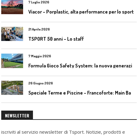
7 Luglio 2026
Viacor – Porplastic, alta performance per lo sport
21 Aprile 2026
TSPORT 50 anni – Lo staff
7 Maggio 2026
F
ormula Gioco Safety System: la nuova generazione di pavimentazioni antitrauma
26 Giugno 2026
S
peciale Terme e Piscine – Francoforte: Main Bad Bornheim
NEWSLETTER
iscriviti al servizio newsletter di Tsport. Notizie, prodotti e