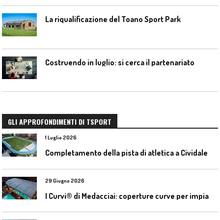
La riqualificazione del Toano Sport Park
Costruendo in luglio: si cerca il partenariato
GLI APPROFONDIMENTI DI TSPORT
1 Luglio 2026
C
ompletamento della pista di atletica a Cividale del Friuli (Ud)
29 Giugno 2026
I
Curvi® di Medacciai: coperture curve per impianti acquatici