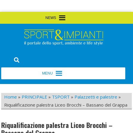
Skip
MENU
MENU
to
content
Sport&Impianti
notizie, prodotti, aziende dello sport facility
MENU
MENU
Home
»
PRINCIPALE
»
TSPORT
»
Palazzetti e palestre
»
Riqualificazione palestra Liceo Brocchi – Bassano del Grappa
Riqualificazione palestra Liceo Brocchi –
Bassano del Grappa