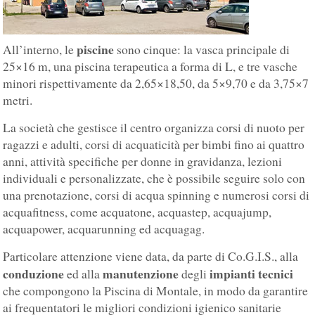
piscine
All’interno, le
sono cinque: la vasca principale di
25×16 m, una piscina terapeutica a forma di L, e tre vasche
minori rispettivamente da 2,65×18,50, da 5×9,70 e da 3,75×7
metri.
La società che gestisce il centro organizza corsi di nuoto per
ragazzi e adulti, corsi di acquaticità per bimbi fino ai quattro
anni, attività specifiche per donne in gravidanza, lezioni
individuali e personalizzate, che è possibile seguire solo con
una prenotazione, corsi di acqua spinning e numerosi corsi di
acquafitness, come acquatone, acquastep, acquajump,
acquapower, acquarunning ed acquagag.
Particolare attenzione viene data, da parte di Co.G.I.S., alla
conduzione
manutenzione
impianti tecnici
ed alla
degli
che compongono la Piscina di Montale, in modo da garantire
ai frequentatori le migliori condizioni igienico sanitarie