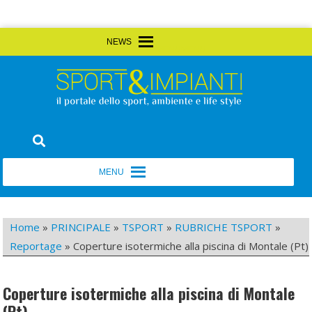
Skip
MENU
MENU
to
content
Sport&Impianti
notizie, prodotti, aziende dello sport facility
MENU
MENU
Home
»
PRINCIPALE
»
TSPORT
»
RUBRICHE TSPORT
»
Reportage
»
Coperture isotermiche alla piscina di Montale (Pt)
Coperture isotermiche alla piscina di Montale
(Pt)