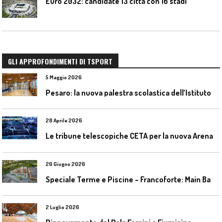
Euro 2032: candidate 13 città con 16 stadi
GLI APPROFONDIMENTI DI TSPORT
5 Maggio 2026
P
esaro: la nuova palestra scolastica dell’Istituto Comprensivo Olivieri
28 Aprile 2026
L
e tribune telescopiche CETA per la nuova Arena Santa Giulia di Milano
26 Giugno 2026
S
peciale Terme e Piscine – Francoforte: Main Bad Bornheim
2 Luglio 2026