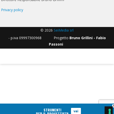
Privacy policy
© 2026
SeiMedia srl
- p.iva 09997300968 Progetto
Bruno Grillini - Fabio
Passoni
STRUMENTI
vai
PER IL PROGETTISTA