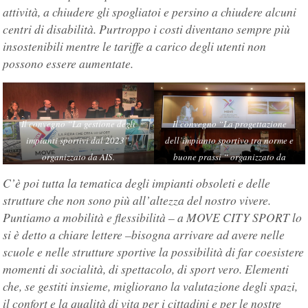
attività, a chiudere gli spogliatoi e persino a chiudere alcuni
centri di disabilità.
Purtroppo i costi diventano sempre più
insostenibili mentre le tariffe a carico degli utenti non
possono essere aumentate.
Il convegno “La gestione degli
Il convegno “La progettazione
impianti sportivi dal 2023”,
dell’impianto sportivo tra norme e
organizzato da AIS.
buone prassi “ organizzato da
TSPORT.
C’è poi tutta la tematica degli impianti obsoleti e delle
strutture che non sono più all’altezza del nostro vivere.
Puntiamo a mobilità e flessibilità – a MOVE CITY SPORT lo
si è detto a chiare lettere –bisogna arrivare ad avere nelle
scuole e nelle strutture sportive la possibilità di far coesistere
momenti di socialità, di spettacolo, di sport vero. Elementi
che, se gestiti insieme, migliorano la valutazione degli spazi,
il confort e la qualità di vita per i cittadini e per le nostre