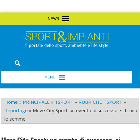
Skip
MENU
MENU
to
content
Sport&Impianti
notizie, prodotti, aziende dello sport facility
MENU
MENU
Home
»
PRINCIPALE
»
TSPORT
»
RUBRICHE TSPORT
»
Reportage
»
Move City Sport: un evento di successo, si tirano
le somme