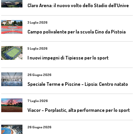
C
laro Arena: il nuovo volto dello Stadio dell’Universidad Católica
3 Luglio 2026
Campo polivalente per la scuola Cino da Pistoia
5 Luglio 2026
I nuovi impegni di Tipiesse per lo sport
26 Giugno 2026
S
peciale Terme e Piscine – Lipsia: Centro natatorio Sportbad am Rabet
7 Luglio 2026
Viacor – Porplastic, alta performance per lo sport
26 Giugno 2026