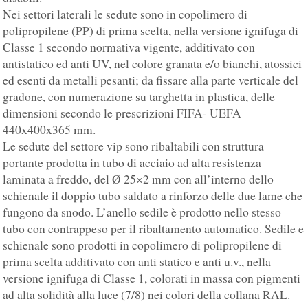
Nei settori laterali le sedute sono in copolimero di
polipropilene (PP) di prima scelta, nella versione ignifuga di
Classe 1 secondo normativa vigente, additivato con
antistatico ed anti UV, nel colore granata e/o bianchi, atossici
ed esenti da metalli pesanti; da fissare alla parte verticale del
gradone, con numerazione su targhetta in plastica, delle
dimensioni secondo le prescrizioni FIFA- UEFA
440x400x365 mm.
Le sedute del settore vip sono ribaltabili con struttura
portante prodotta in tubo di acciaio ad alta resistenza
laminata a freddo, del Ø 25×2 mm con all’interno dello
schienale il doppio tubo saldato a rinforzo delle due lame che
fungono da snodo. L’anello sedile è prodotto nello stesso
tubo con contrappeso per il ribaltamento automatico. Sedile e
schienale sono prodotti in copolimero di polipropilene di
prima scelta additivato con anti statico e anti u.v., nella
versione ignifuga di Classe 1, colorati in massa con pigmenti
ad alta solidità alla luce (7/8) nei colori della collana RAL.