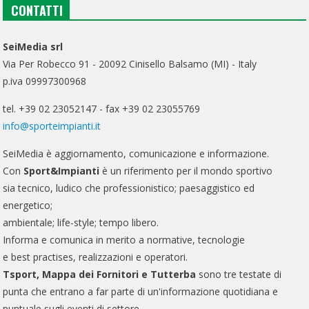
CONTATTI
SeiMedia srl
Via Per Robecco 91 - 20092 Cinisello Balsamo (MI) - Italy
p.iva 09997300968
tel. +39 02 23052147 - fax +39 02 23055769
info@sporteimpianti.it
SeiMedia è aggiornamento, comunicazione e informazione.
Con
Sport&Impianti
è un riferimento per il mondo sportivo
sia tecnico, ludico che professionistico; paesaggistico ed
energetico;
ambientale; life-style; tempo libero.
Informa e comunica in merito a normative, tecnologie
e best practises, realizzazioni e operatori.
Tsport, Mappa dei Fornitori e Tutterba
sono tre testate di
punta che entrano a far parte di un'informazione quotidiana e
puntuale sugli eventi di settore.