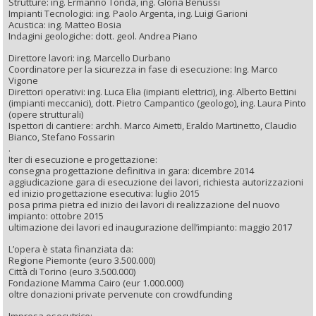
Strutture: ing. Ermanno Tonda, ing. Gloria Benussi
Impianti Tecnologici: ing. Paolo Argenta, ing. Luigi Garioni
Acustica: ing. Matteo Bosia
Indagini geologiche: dott. geol. Andrea Piano
Direttore lavori: ing. Marcello Durbano
Coordinatore per la sicurezza in fase di esecuzione: Ing. Marco
Vigone
Direttori operativi: ing. Luca Elia (impianti elettrici), ing. Alberto Bettini
(impianti meccanici), dott. Pietro Campantico (geologo), ing. Laura Pinto
(opere strutturali)
Ispettori di cantiere: archh. Marco Aimetti, Eraldo Martinetto, Claudio
Bianco, Stefano Fossarin
.
Iter di esecuzione e progettazione:
consegna progettazione definitiva in gara: dicembre 2014
aggiudicazione gara di esecuzione dei lavori, richiesta autorizzazioni
ed inizio progettazione esecutiva: luglio 2015
posa prima pietra ed inizio dei lavori di realizzazione del nuovo
impianto: ottobre 2015
ultimazione dei lavori ed inaugurazione dell’impianto: maggio 2017
L’opera è stata finanziata da:
Regione Piemonte (euro 3.500.000)
Città di Torino (euro 3.500.000)
Fondazione Mamma Cairo (eur 1.000.000)
oltre donazioni private pervenute con crowdfunding