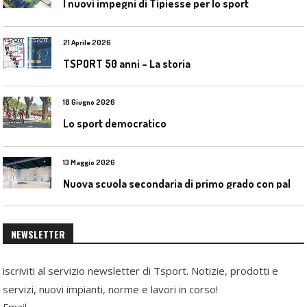
I nuovi impegni di Tipiesse per lo sport
21 Aprile 2026
TSPORT 50 anni – La storia
18 Giugno 2026
Lo sport democratico
13 Maggio 2026
N
uova scuola secondaria di primo grado con palestra a Ozzano Emilia
NEWSLETTER
iscriviti al servizio newsletter di Tsport. Notizie, prodotti e
servizi, nuovi impianti, norme e lavori in corso!