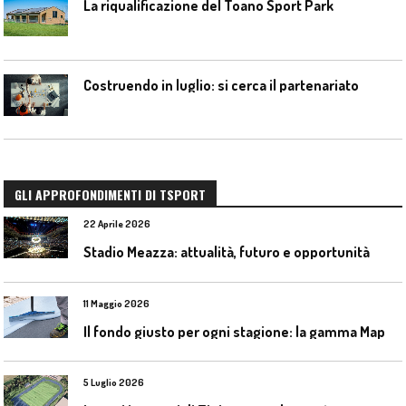
La riqualificazione del Toano Sport Park
Costruendo in luglio: si cerca il partenariato
GLI APPROFONDIMENTI DI TSPORT
22 Aprile 2026
Stadio Meazza: attualità, futuro e opportunità
11 Maggio 2026
I
l fondo giusto per ogni stagione: la gamma Mapecoat TNS Base Coat di Mapei
5 Luglio 2026