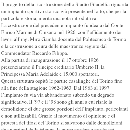
Il progetto della ricostruzione dello Stadio Filadelfia riguarda
un impianto sportivo storico già presente nel lotto, che per la
particolare storia, merita una nota introduttiva.
La costruzione del precedente impianto fu ideata dal Conte
Enrico Marone di Cinzano nel 1926, con l’affidamento dei
lavori all’ing. Miro Gamba docente del Politecnico di Torino
e la costruzione a cura delle maestranze seguite dal
Commendator Riccardo Filippa.
Alla partita di inaugurazione il 17 ottobre 1926
presenziarono il Principe ereditario Umberto II, la
Principessa Maria Adelaide e 15.000 spettatori.
Questa struttura ospitò le partite casalinghe del Torino fino
alla fine della stagione 1962-1963. Dal 1963 al 1997
l’impianto fu via via abbandonato subendo un degrado
significativo. Il ’97 e il ’98 sono gli anni a cui risale la
demolizione di due grosse porzioni dell’impianto, pericolanti
e non utilizzabili. Grazie al movimento di opinione e di
protesta dei tifosi del Torino si salvarono dalle demolizioni
due porzioni della tribuna, le curve nordest e nordovest,