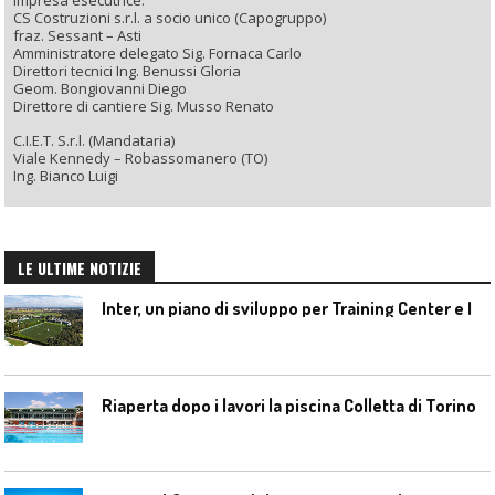
Impresa esecutrice:
CS Costruzioni s.r.l. a socio unico (Capogruppo)
fraz. Sessant – Asti
Amministratore delegato Sig. Fornaca Carlo
Direttori tecnici Ing. Benussi Gloria
Geom. Bongiovanni Diego
Direttore di cantiere Sig. Musso Renato
C.I.E.T. S.r.l. (Mandataria)
Viale Kennedy – Robassomanero (TO)
Ing. Bianco Luigi
LE ULTIME NOTIZIE
I
nter, un piano di sviluppo per Training Center e Interello
Riaperta dopo i lavori la piscina Colletta di Torino