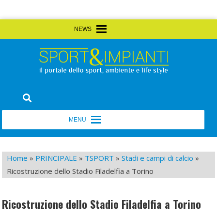
Skip
MENU
MENU
to
content
Sport&Impianti
notizie, prodotti, aziende dello sport facility
MENU
MENU
Home
»
PRINCIPALE
»
TSPORT
»
Stadi e campi di calcio
»
Ricostruzione dello Stadio Filadelfia a Torino
Ricostruzione dello Stadio Filadelfia a Torino