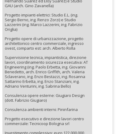
Hernando Suarez ed Eloy Suarez) e Studio
GAU (arch. Gino Zavanella)
Progetto impianti elettrici: Studio E.L. (ing.
Sergio Berno, ing. Renzo Zorzi) e Studio
Lazzerini (ing. Marco Lazzerini, ing. Fabrizio
Origlia)
Progetto opere di urbanizzazione, progetto
architettonico centro commerciale, ingresso
ovest, comparto est: arch. Alberto Rolla
Supervisione tecnica, impiantistica, direzione
lavori, coordinamento sicurezza esecutiva: AT
Engineering (ing. Paolo Erbetta, ing. Giovanni
Benedetto, arch. Enrico Griffith, arch. Valeria
Sclaverano, ing. Enzo Bestazzi, ing. Rosanna
Sattarino Erbetta, ing. Enzo Stanziani, ing.
Adriano Venturini, ing. Sabrina Bello)
Consulenza opere esterne: Giugiaro Design
(dott. Fabrizio Giugiaro)
Consulenza ambienti interni: Pininfarina
Progetto esecutivo e direzione lavori centro
commerciale: Tecnicoop Bologna srl
Investimento complessivo: euro 122.000.000