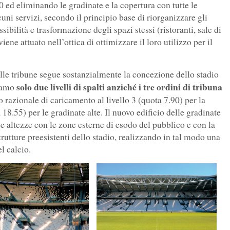
00 ed eliminando le gradinate e la copertura con tutte le
cuni servizi, secondo il principio base di riorganizzare gli
sibilità e trasformazione degli spazi stessi (ristoranti, sale di
viene attuato nell’ottica di ottimizzare il loro utilizzo per il
lle tribune segue sostanzialmente la concezione dello stadio
solo due livelli di spalti anziché i tre ordini di tribuna
biamo
o razionale di caricamento al livello 3 (quota 7.90) per la
a 18.55) per le gradinate alte. Il nuovo edificio delle gradinate
se altezze con le zone esterne di esodo del pubblico e con la
trutture preesistenti dello stadio, realizzando in tal modo una
l calcio.