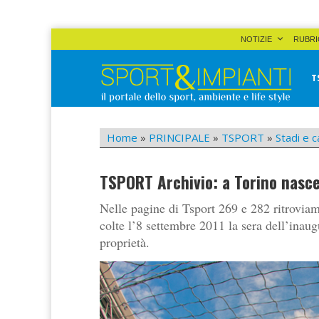
Skip
NOTIZIE
RUBRI
to
content
T
Sport&Impianti
notizie, prodotti, aziende dello sport facility
Home
»
PRINCIPALE
»
TSPORT
»
Stadi e c
TSPORT Archivio: a Torino nasc
Nelle pagine di Tsport 269 e 282 ritroviam
colte l’8 settembre 2011 la sera dell’inaug
proprietà.