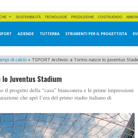
CHE
SOSTENIBILITÀ
TECNOLOGIE
PRODUZIONE
COSTRUENDO
ABBON
SPORT
AZIENDE
TUTTERBA
STRUMENTI PER IL PROGETTISTA
EV
ampi di calcio
»
TSPORT Archivio: a Torino nasce lo Juventus Stad
e lo Juventus Stadium
o il progetto della “casa” bianconera e le prime impressioni
urazione che aprì l’era del primo stadio italiano di