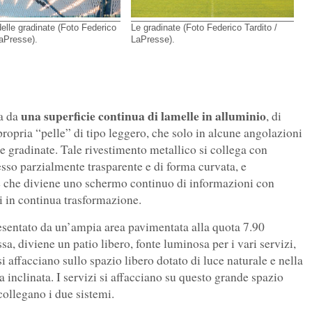
delle gradinate (Foto Federico
Le gradinate (Foto Federico Tardito /
LaPresse).
LaPresse).
una superficie continua di lamelle in alluminio
ta da
, di
ropria “pelle” di tipo leggero, che solo in alcune angolazioni
lle gradinate. Tale rivestimento metallico si collega con
esso parzialmente trasparente e di forma curvata, e
ale che diviene uno schermo continuo di informazioni con
ni in continua trasformazione.
resentato da un’ampia area pavimentata alla quota 7.90
sa, diviene un patio libero, fonte luminosa per i vari servizi,
i affacciano sullo spazio libero dotato di luce naturale e nella
 inclinata. I servizi si affacciano su questo grande spazio
collegano i due sistemi.