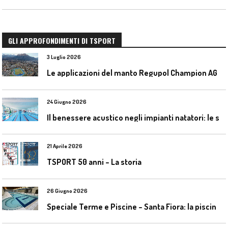
GLI APPROFONDIMENTI DI TSPORT
3 Luglio 2026
L
e applicazioni del manto Regupol Champion AG 4.0 negli impianti di atletica leggera
24 Giugno 2026
I
l benessere acustico negli impianti natatori: le soluzioni Celenit
21 Aprile 2026
TSPORT 50 anni – La storia
26 Giugno 2026
S
peciale Terme e Piscine – Santa Fiora: la piscina geotermica dell’Amiata