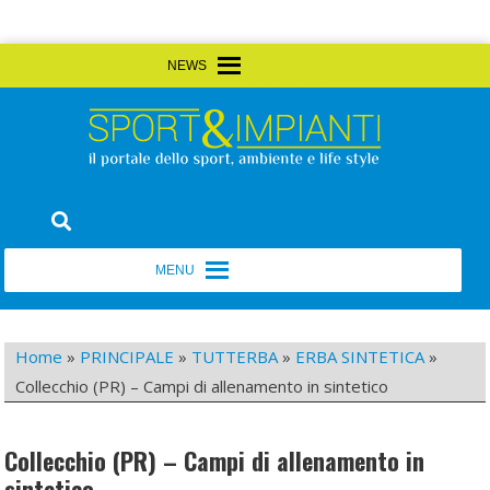
Skip
MENU
MENU
to
content
Sport&Impianti
notizie, prodotti, aziende dello sport facility
MENU
MENU
Home
»
PRINCIPALE
»
TUTTERBA
»
ERBA SINTETICA
»
Collecchio (PR) – Campi di allenamento in sintetico
Collecchio (PR) – Campi di allenamento in
sintetico