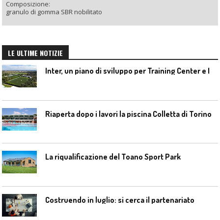
Composizione:
granulo di gomma SBR nobilitato
LE ULTIME NOTIZIE
I
nter, un piano di sviluppo per Training Center e Interello
Riaperta dopo i lavori la piscina Colletta di Torino
La riqualificazione del Toano Sport Park
Costruendo in luglio: si cerca il partenariato