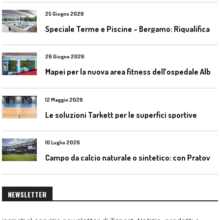
25 Giugno 2026
S
peciale Terme e Piscine – Bergamo: Riqualificazione delle piscine Italcementi
26 Giugno 2026
M
apei per la nuova area fitness dell’ospedale Alba-Bra
12 Maggio 2026
Le soluzioni Tarkett per le superfici sportive
10 Luglio 2026
C
ampo da calcio naturale o sintetico: con Pratoverde la manutenzione fa la differenza
NEWSLETTER