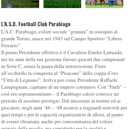
L’A.S.D. Football Club Parabiago
L’A.C. Parabiago, colore sociale “granata” in ossequio al
grande Torino, nasce nel 1943 sul Campo Sportivo “Libero
Ferrario”.
Il primo Presidente effettivo è il Cavaliere Emilio Lattuada;
nei tre anni della sua gestione furono giocati due campionati
in Serie C, senza la paura della retrocessione. Fiore
all’occhiello la conquista al “Pisacane” della coppa d’oro
“Città di Legnano”. Arriva poi come Presidente Raffaele
Lampugnani, capitano di un impero cotoniero. Con “Faeli” –
così era soprannominato – il Parabiago calcio conosce un
periodo di assoluto prestigio. Dal mecenate ai trainer ed ai
giocatori, negli anni ‘46 – ‘48 assurse a traguardi notevoli per
quei tempi e per le capacità organizzative di allora, al punto
di essere chiamata, anche per concomitanza del colore
granata della maglia, ma soprattutto per la qualità e