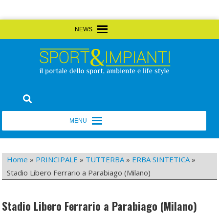
Skip
MENU
MENU
to
content
Sport&Impianti
notizie, prodotti, aziende dello sport facility
MENU
MENU
Home
»
PRINCIPALE
»
TUTTERBA
»
ERBA SINTETICA
»
Stadio Libero Ferrario a Parabiago (Milano)
Stadio Libero Ferrario a Parabiago (Milano)