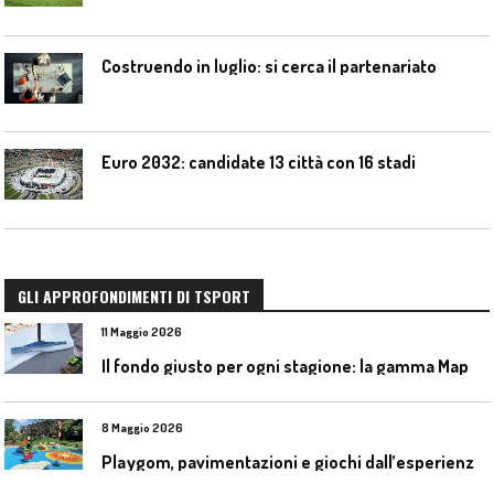
Costruendo in luglio: si cerca il partenariato
Euro 2032: candidate 13 città con 16 stadi
GLI APPROFONDIMENTI DI TSPORT
11 Maggio 2026
I
l fondo giusto per ogni stagione: la gamma Mapecoat TNS Base Coat di Mapei
8 Maggio 2026
P
laygom, pavimentazioni e giochi dall’esperienza di Gatim nel reimpiego della gomma usata