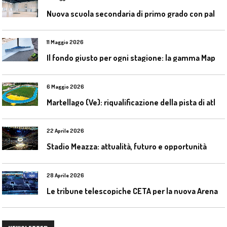
N
uova scuola secondaria di primo grado con palestra a Ozzano Emilia
11 Maggio 2026
I
l fondo giusto per ogni stagione: la gamma Mapecoat TNS Base Coat di Mapei
6 Maggio 2026
M
artellago (Ve): riqualificazione della pista di atletica
22 Aprile 2026
Stadio Meazza: attualità, futuro e opportunità
28 Aprile 2026
L
e tribune telescopiche CETA per la nuova Arena Santa Giulia di Milano