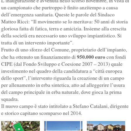
L’inaugurazione è avvenuta nello scorso novembre, in vista di
un campionato che purtroppo è finito anzitempo a causa
dell’emergenza sanitaria. Queste le parole del Sindaco
Matteo Ricci: “Il movimento se lo meritava: 50 anni di storia
gloriosa fatta di fatica, terra e amicizia. Insieme alla crescita
della società era necessario uno sviluppo impiantistico. Si
tratta di un intervento importante”.
Frutto di uno sforzo del Comune, proprietario dell’impianto,
950.000 euro
che ha ottenuto un finanziamento di
con fondi
CIPE (dal Fondo Sviluppo e Coesione 2007 – 2013) quale
investimento nel quadro della candidatura a “città europea
dello sport”, l’intervento riguarda la creazione di un campo
per allenamento in erba sintetica, atto ad alleggerire l’usura
del campo principale in erba naturale, dove gioca la prima
squadra.
Il nuovo campo è stato intitolato a Stefano Catalani, dirigente
e storico capitano scomparso nel 2014.