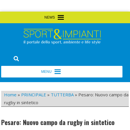
Skip
MENU
MENU
to
content
Sport&Impianti
notizie, prodotti, aziende dello sport facility
MENU
MENU
Home
»
PRINCIPALE
»
TUTTERBA
»
Pesaro: Nuovo campo da
rugby in sintetico
Pesaro: Nuovo campo da rugby in sintetico