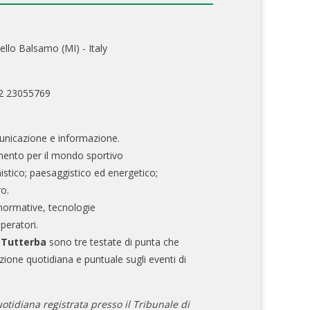
ello Balsamo (MI) - Italy
02 23055769
nicazione e informazione.
mento per il mondo sportivo
nistico; paesaggistico ed energetico;
ro.
normative, tecnologie
operatori.
e Tutterba
sono tre testate di punta che
zione quotidiana e puntuale sugli eventi di
otidiana registrata presso il Tribunale di