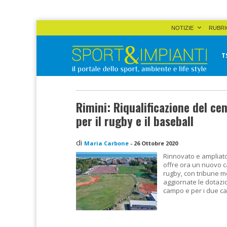
Skip
NOTIZIE
RUBRI
to
content
T
Sport&Impianti
notizie, prodotti, aziende dello sport facility
Rimini: Riqualificazione del ce
per il rugby e il baseball
di
Maria Carbone
-
26 Ottobre 2020
Rinnovato e ampliato 
offre ora un nuovo c
rugby, con tribune m
aggiornate le dotazio
campo e per i due ca