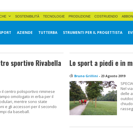
CHE
SOSTENIBILITÀ
TECNOLOGIE
PRODUZIONE
COSTRUENDO
ABBON
SPORT
AZIENDE
TUTTERBA
STRUMENTI PER IL PROGETTISTA
EV
ntro sportivo Rivabella
Lo sport a piedi e in m
di
Bruno Grillini
-
23 Agosto 2019
SPECIA
Nel via
il centro polisportivo riminese
delle a
ampo omologato in erba per il
outdoor
odulari, mentre sono state
chiudon
ni e gli accessori per il secondo
rasseg
mpi da baseball.