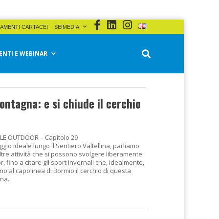
AMENTI CARTACEI
SEIMEDIA
ENTI E WEBINAR
ontagna: e si chiude il cerchio
LE OUTDOOR – Capitolo 29
ggio ideale lungo il Sentiero Valtellina, parliamo
ltre attività che si possono svolgere liberamente
, fino a citare gli sport invernali che, idealmente,
o al capolinea di Bormio il cerchio di questa
na.