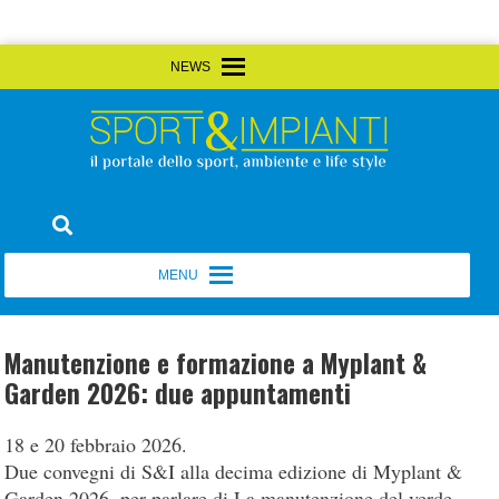
Skip
MENU
MENU
to
content
Sport&Impianti
notizie, prodotti, aziende dello sport facility
MENU
MENU
Manutenzione e formazione a Myplant &
Garden 2026: due appuntamenti
18 e 20 febbraio 2026.
Due convegni di S&I alla decima edizione di Myplant &
Garden 2026, per parlare di La manutenzione del verde