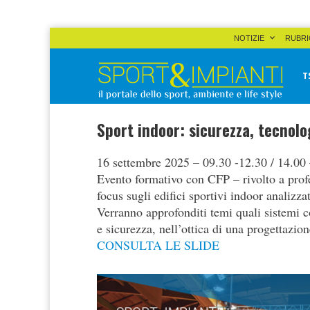
Skip
NOTIZIE
RUBRI
to
content
T
Sport&Impianti
notizie, prodotti, aziende dello sport facility
Sport indoor: sicurezza, tecnolo
16 settembre 2025 – 09.30 -12.30 / 14.00
Evento formativo con CFP – rivolto a profes
focus sugli edifici sportivi indoor analizza
Verranno approfonditi temi quali sistemi cos
e sicurezza, nell’ottica di una progettazion
CONSULTA LE SLIDE