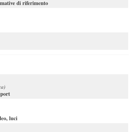
rmative di riferimento
ca)
sport
eo, luci