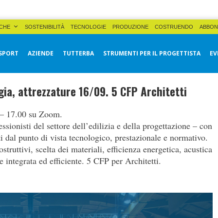
CHE
SOSTENIBILITÀ
TECNOLOGIE
PRODUZIONE
COSTRUENDO
ABBON
SPORT
AZIENDE
TUTTERBA
STRUMENTI PER IL PROGETTISTA
EV
gia, attrezzature 16/09. 5 CFP Architetti
 – 17.00 su Zoom.
sionisti del settore dell’edilizia e della progettazione – con
ti dal punto di vista tecnologico, prestazionale e normativo.
truttivi, scelta dei materiali, efficienza energetica, acustica
e integrata ed efficiente. 5 CFP per Architetti.