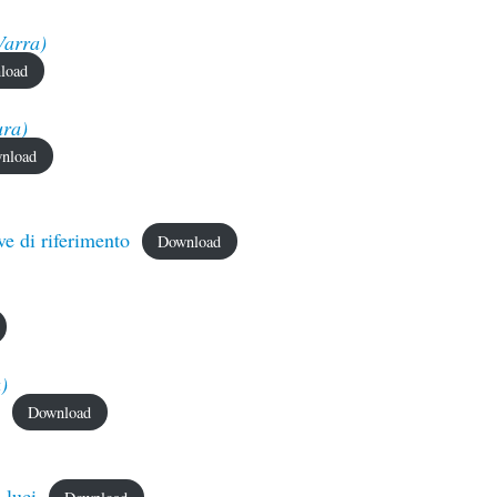
Varra)
load
ura)
nload
ve di riferimento
Download
)
Download
 luci