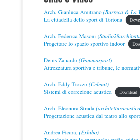
Arch. Gianluca Amitrano
(Barreca & La 
La cittadella dello sport di Tortona
Down
Arch. Federica Masoni (
Studio28architett
Progettare lo spazio sportivo indoor
Dow
Denis Zanardo
(Gammasport
)
Attrezzatura sportiva e tribune, le normati
Arch. Eddy Tiozzo
(Celenit)
Sistemi di correzione acustica
Download
Arch. Eleonora Strada
(architetturacustica
Progettazione acustica dal teatro allo sport
Andrea Ficara,
(Exhibo)
Tecnologie per lo spettacolo: audio, video,