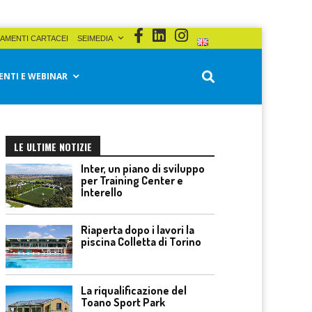
AMENTI CARTACEI
SEIMEDIA
ENTI E WEBINAR
LE ULTIME NOTIZIE
Inter, un piano di sviluppo
per Training Center e
Interello
Riaperta dopo i lavori la
piscina Colletta di Torino
La riqualificazione del
Toano Sport Park