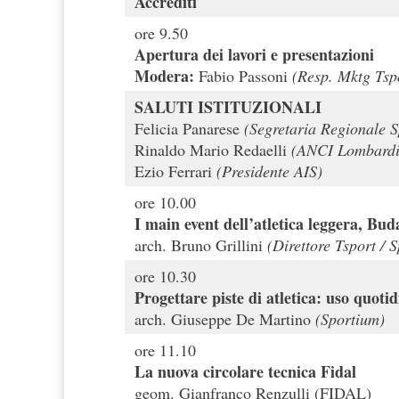
Accrediti
ore 9.50
Apertura dei lavori e presentazioni
Modera:
Fabio Passoni
(
Resp. Mktg
Tsp
SALUTI
ISTITUZIONALI
Felicia Panarese
(Segretaria Regionale 
Rinaldo Mario Redaelli
(ANCI Lombardi
Ezio Ferrari
(Presidente AIS)
ore 10.00
I main event dell’atletica leggera, B
arch. Bruno Grillini
(Direttore Tsport / 
ore 10.30
Progettare piste di atletica: uso quot
arch. Giuseppe De Martino
(Sportium)
ore 11.10
La nuova circolare tecnica Fidal
geom. Gianfranco Renzulli (FIDAL)