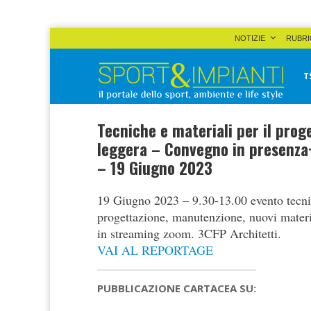
Skip
NOTIZIE
RUBRI
to
content
T
Sport&Impianti
notizie, prodotti, aziende dello sport facility
Tecniche e materiali per il prog
leggera – Convegno in presenza+
– 19 Giugno 2023
19 Giugno 2023 – 9.30-13.00 evento tecnico
progettazione, manutenzione, nuovi materi
in streaming zoom. 3CFP Architetti.
VAI AL REPORTAGE
PUBBLICAZIONE CARTACEA SU: