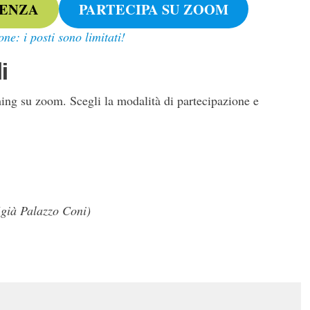
SENZA
PARTECIPA SU ZOOM
one: i posti
sono
limitati!
i
ming su zoom. Scegli la modalità di partecipazione e
(già Palazzo Coni)