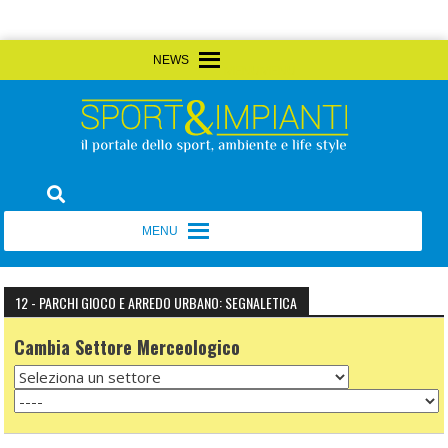
Skip
MENU
MENU
to
content
Sport&Impianti
notizie, prodotti, aziende dello sport facility
MENU
MENU
12 - PARCHI GIOCO E ARREDO URBANO: SEGNALETICA
Cambia Settore Merceologico