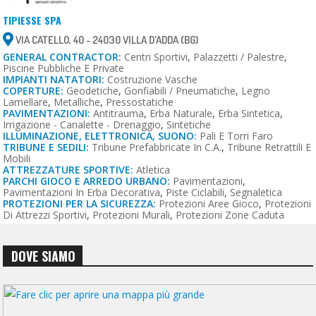
TIPIESSE SPA
VIA CATELLO, 40 - 24030 VILLA D'ADDA (BG)
GENERAL CONTRACTOR:
Centri Sportivi
,
Palazzetti / Palestre
,
Piscine Pubbliche E Private
IMPIANTI NATATORI:
Costruzione Vasche
COPERTURE:
Geodetiche
,
Gonfiabili / Pneumatiche
,
Legno
Lamellare
,
Metalliche
,
Pressostatiche
PAVIMENTAZIONI:
Antitrauma
,
Erba Naturale
,
Erba Sintetica
,
Irrigazione - Canalette - Drenaggio
,
Sintetiche
ILLUMINAZIONE, ELETTRONICA, SUONO:
Pali E Torri Faro
TRIBUNE E SEDILI:
Tribune Prefabbricate In C.a.
,
Tribune Retrattili E
Mobili
ATTREZZATURE SPORTIVE:
Atletica
PARCHI GIOCO E ARREDO URBANO:
Pavimentazioni
,
Pavimentazioni In Erba Decorativa
,
Piste Ciclabili
,
Segnaletica
PROTEZIONI PER LA SICUREZZA:
Protezioni Aree Gioco
,
Protezioni
Di Attrezzi Sportivi
,
Protezioni Murali
,
Protezioni Zone Caduta
DOVE SIAMO