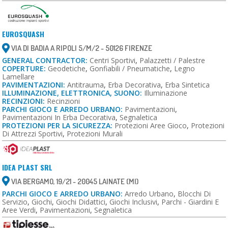
EUROSQUASH
VIA DI BADIA A RIPOLI 5/M/2 - 50126 FIRENZE
GENERAL CONTRACTOR:
Centri Sportivi
,
Palazzetti / Palestre
COPERTURE:
Geodetiche
,
Gonfiabili / Pneumatiche
,
Legno
Lamellare
PAVIMENTAZIONI:
Antitrauma
,
Erba Decorativa
,
Erba Sintetica
ILLUMINAZIONE, ELETTRONICA, SUONO:
Illuminazione
RECINZIONI:
Recinzioni
PARCHI GIOCO E ARREDO URBANO:
Pavimentazioni
,
Pavimentazioni In Erba Decorativa
,
Segnaletica
PROTEZIONI PER LA SICUREZZA:
Protezioni Aree Gioco
,
Protezioni
Di Attrezzi Sportivi
,
Protezioni Murali
IDEA PLAST SRL
VIA BERGAMO, 19/21 - 20045 LAINATE (MI)
PARCHI GIOCO E ARREDO URBANO:
Arredo Urbano
,
Blocchi Di
Servizio
,
Giochi
,
Giochi Didattici
,
Giochi Inclusivi
,
Parchi - Giardini E
Aree Verdi
,
Pavimentazioni
,
Segnaletica