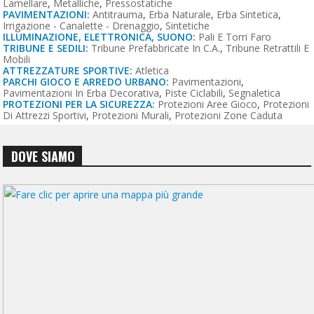
Lamellare
,
Metalliche
,
Pressostatiche
PAVIMENTAZIONI:
Antitrauma
,
Erba Naturale
,
Erba Sintetica
,
Irrigazione - Canalette - Drenaggio
,
Sintetiche
ILLUMINAZIONE, ELETTRONICA, SUONO:
Pali E Torri Faro
TRIBUNE E SEDILI:
Tribune Prefabbricate In C.a.
,
Tribune Retrattili E
Mobili
ATTREZZATURE SPORTIVE:
Atletica
PARCHI GIOCO E ARREDO URBANO:
Pavimentazioni
,
Pavimentazioni In Erba Decorativa
,
Piste Ciclabili
,
Segnaletica
PROTEZIONI PER LA SICUREZZA:
Protezioni Aree Gioco
,
Protezioni
Di Attrezzi Sportivi
,
Protezioni Murali
,
Protezioni Zone Caduta
DOVE SIAMO