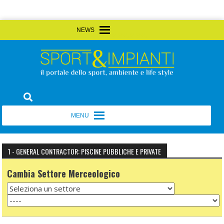
Skip
MENU
MENU
to
content
Sport&Impianti
notizie, prodotti, aziende dello sport facility
MENU
MENU
1 - GENERAL CONTRACTOR: PISCINE PUBBLICHE E PRIVATE
Cambia Settore Merceologico