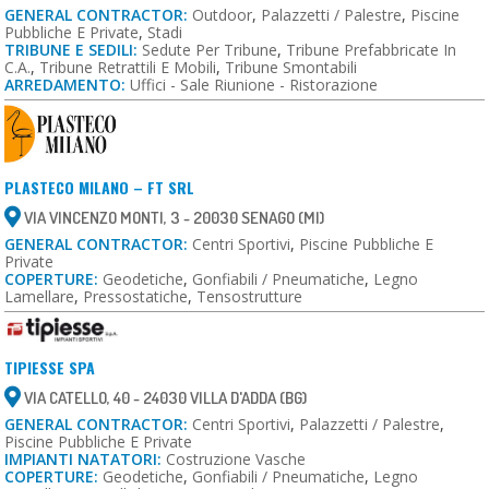
GENERAL CONTRACTOR:
Outdoor
,
Palazzetti / Palestre
,
Piscine
Pubbliche E Private
,
Stadi
TRIBUNE E SEDILI:
Sedute Per Tribune
,
Tribune Prefabbricate In
C.a.
,
Tribune Retrattili E Mobili
,
Tribune Smontabili
ARREDAMENTO:
Uffici - Sale Riunione - Ristorazione
PLASTECO MILANO – FT SRL
VIA VINCENZO MONTI, 3 - 20030 SENAGO (MI)
GENERAL CONTRACTOR:
Centri Sportivi
,
Piscine Pubbliche E
Private
COPERTURE:
Geodetiche
,
Gonfiabili / Pneumatiche
,
Legno
Lamellare
,
Pressostatiche
,
Tensostrutture
TIPIESSE SPA
VIA CATELLO, 40 - 24030 VILLA D'ADDA (BG)
GENERAL CONTRACTOR:
Centri Sportivi
,
Palazzetti / Palestre
,
Piscine Pubbliche E Private
IMPIANTI NATATORI:
Costruzione Vasche
COPERTURE:
Geodetiche
,
Gonfiabili / Pneumatiche
,
Legno