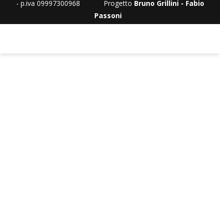
- p.iva 09997300968 Progetto
Bruno Grillini - Fabio
Passoni