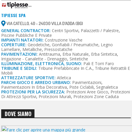
TIPIESSE SPA
VIA CATELLO, 40 - 24030 VILLA D'ADDA (BG)
GENERAL CONTRACTOR:
Centri Sportivi
,
Palazzetti / Palestre
,
Piscine Pubbliche E Private
IMPIANTI NATATORI:
Costruzione Vasche
COPERTURE:
Geodetiche
,
Gonfiabili / Pneumatiche
,
Legno
Lamellare
,
Metalliche
,
Pressostatiche
PAVIMENTAZIONI:
Antitrauma
,
Erba Naturale
,
Erba Sintetica
,
Irrigazione - Canalette - Drenaggio
,
Sintetiche
ILLUMINAZIONE, ELETTRONICA, SUONO:
Pali E Torri Faro
TRIBUNE E SEDILI:
Tribune Prefabbricate In C.a.
,
Tribune Retrattili E
Mobili
ATTREZZATURE SPORTIVE:
Atletica
PARCHI GIOCO E ARREDO URBANO:
Pavimentazioni
,
Pavimentazioni In Erba Decorativa
,
Piste Ciclabili
,
Segnaletica
PROTEZIONI PER LA SICUREZZA:
Protezioni Aree Gioco
,
Protezioni
Di Attrezzi Sportivi
,
Protezioni Murali
,
Protezioni Zone Caduta
DOVE SIAMO