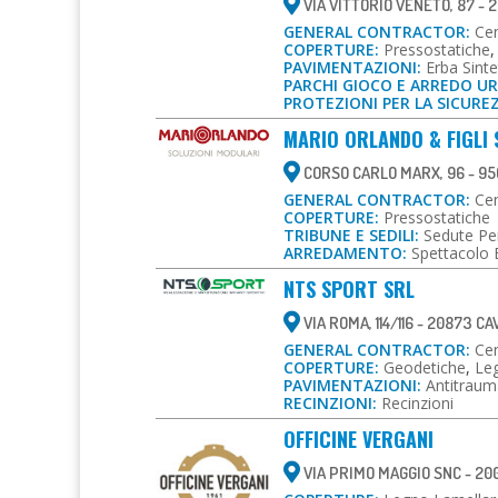
VIA VITTORIO VENETO, 87 - 
GENERAL CONTRACTOR:
Cen
COPERTURE:
Pressostatiche
PAVIMENTAZIONI:
Erba Sinte
PARCHI GIOCO E ARREDO U
PROTEZIONI PER LA SICURE
MARIO ORLANDO & FIGLI 
CORSO CARLO MARX, 96 - 95
GENERAL CONTRACTOR:
Cen
COPERTURE:
Pressostatiche
TRIBUNE E SEDILI:
Sedute Pe
ARREDAMENTO:
Spettacolo 
NTS SPORT SRL
VIA ROMA, 114/116 - 20873 C
GENERAL CONTRACTOR:
Cen
COPERTURE:
Geodetiche
,
Le
PAVIMENTAZIONI:
Antitraum
RECINZIONI:
Recinzioni
OFFICINE VERGANI
VIA PRIMO MAGGIO SNC - 20