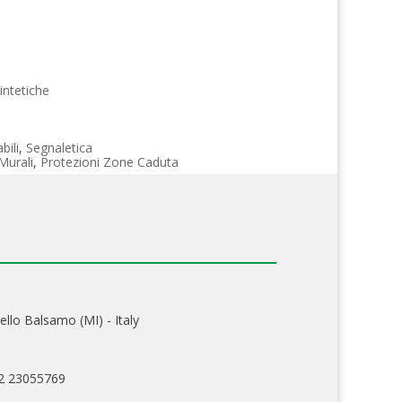
intetiche
bili
,
Segnaletica
Murali
,
Protezioni Zone Caduta
ello Balsamo (MI) - Italy
02 23055769