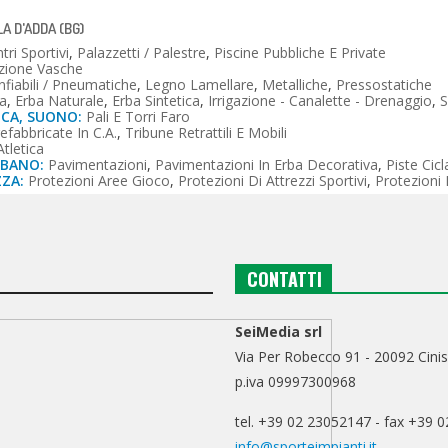
LA D'ADDA (BG)
tri Sportivi
,
Palazzetti / Palestre
,
Piscine Pubbliche E Private
zione Vasche
fiabili / Pneumatiche
,
Legno Lamellare
,
Metalliche
,
Pressostatiche
a
,
Erba Naturale
,
Erba Sintetica
,
Irrigazione - Canalette - Drenaggio
,
S
ICA, SUONO:
Pali E Torri Faro
efabbricate In C.a.
,
Tribune Retrattili E Mobili
Atletica
RBANO:
Pavimentazioni
,
Pavimentazioni In Erba Decorativa
,
Piste Cicla
ZZA:
Protezioni Aree Gioco
,
Protezioni Di Attrezzi Sportivi
,
Protezioni 
CONTATTI
SeiMedia srl
Via Per Robecco 91 - 20092 Cinis
p.iva 09997300968
tel. +39 02 23052147 - fax +39 
info@sporteimpianti.it