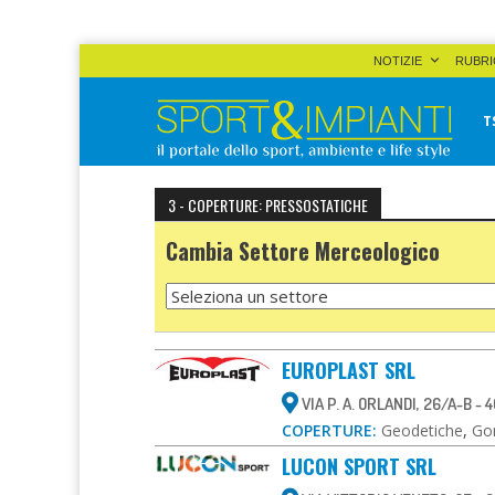
Skip
NOTIZIE
RUBRI
to
content
T
Sport&Impianti
notizie, prodotti, aziende dello sport facility
3 - COPERTURE: PRESSOSTATICHE
Cambia Settore Merceologico
EUROPLAST SRL
VIA P. A. ORLANDI, 26/A-B -
COPERTURE:
Geodetiche
,
Gon
LUCON SPORT SRL