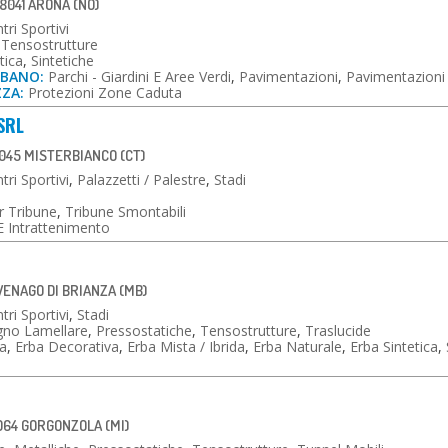
28041 ARONA (NO)
tri Sportivi
,
Tensostrutture
tica
,
Sintetiche
RBANO:
Parchi - Giardini E Aree Verdi
,
Pavimentazioni
,
Pavimentazioni 
ZZA:
Protezioni Zone Caduta
SRL
045 MISTERBIANCO (CT)
tri Sportivi
,
Palazzetti / Palestre
,
Stadi
r Tribune
,
Tribune Smontabili
E Intrattenimento
AVENAGO DI BRIANZA (MB)
tri Sportivi
,
Stadi
gno Lamellare
,
Pressostatiche
,
Tensostrutture
,
Traslucide
a
,
Erba Decorativa
,
Erba Mista / Ibrida
,
Erba Naturale
,
Erba Sintetica
,
064 GORGONZOLA (MI)