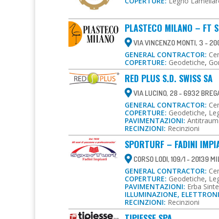
COPERTURE:
Legno Lamellar
PLASTECO MILANO – FT 
VIA VINCENZO MONTI, 3 - 20
GENERAL CONTRACTOR:
Cen
COPERTURE:
Geodetiche
,
Gon
RED PLUS S.D. SWISS SA
VIA LUCINO, 28 - 6932 BRE
GENERAL CONTRACTOR:
Cen
COPERTURE:
Geodetiche
,
Le
PAVIMENTAZIONI:
Antitraum
RECINZIONI:
Recinzioni
SPORTURF – FADINI IMPI
CORSO LODI, 109/1 - 20139 M
GENERAL CONTRACTOR:
Cen
COPERTURE:
Geodetiche
,
Le
PAVIMENTAZIONI:
Erba Sinte
ILLUMINAZIONE, ELETTRON
RECINZIONI:
Recinzioni
TIPIESSE SPA