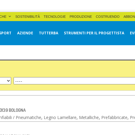
CHE
SOSTENIBILITÀ
TECNOLOGIE
PRODUZIONE
COSTRUENDO
ABBON
SPORT
AZIENDE
TUTTERBA
STRUMENTI PER IL PROGETTISTA
EV
 40139 BOLOGNA
fiabili / Pneumatiche
,
Legno Lamellare
,
Metalliche
,
Prefabbricate
,
Pr