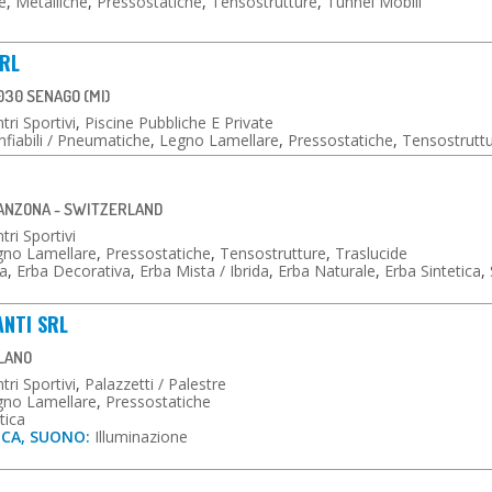
e
,
Metalliche
,
Pressostatiche
,
Tensostrutture
,
Tunnel Mobili
SRL
030 SENAGO (MI)
tri Sportivi
,
Piscine Pubbliche E Private
fiabili / Pneumatiche
,
Legno Lamellare
,
Pressostatiche
,
Tensostrutt
GANZONA - SWITZERLAND
tri Sportivi
gno Lamellare
,
Pressostatiche
,
Tensostrutture
,
Traslucide
a
,
Erba Decorativa
,
Erba Mista / Ibrida
,
Erba Naturale
,
Erba Sintetica
,
ANTI SRL
ILANO
tri Sportivi
,
Palazzetti / Palestre
gno Lamellare
,
Pressostatiche
tica
ICA, SUONO:
Illuminazione