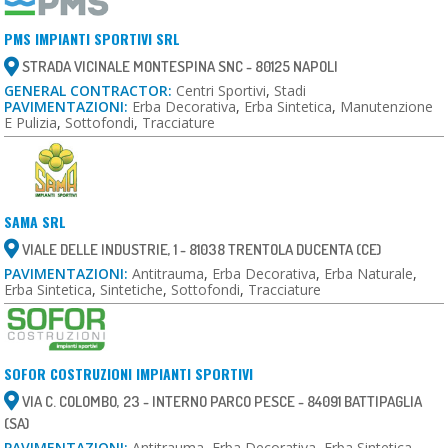
PMS IMPIANTI SPORTIVI SRL
STRADA VICINALE MONTESPINA SNC - 80125 NAPOLI
GENERAL CONTRACTOR:
Centri Sportivi
,
Stadi
PAVIMENTAZIONI:
Erba Decorativa
,
Erba Sintetica
,
Manutenzione
E Pulizia
,
Sottofondi
,
Tracciature
SAMA SRL
VIALE DELLE INDUSTRIE, 1 - 81038 TRENTOLA DUCENTA (CE)
PAVIMENTAZIONI:
Antitrauma
,
Erba Decorativa
,
Erba Naturale
,
Erba Sintetica
,
Sintetiche
,
Sottofondi
,
Tracciature
SOFOR COSTRUZIONI IMPIANTI SPORTIVI
VIA C. COLOMBO, 23 - INTERNO PARCO PESCE - 84091 BATTIPAGLIA
(SA)
PAVIMENTAZIONI:
Antitrauma
,
Erba Decorativa
,
Erba Sintetica
,