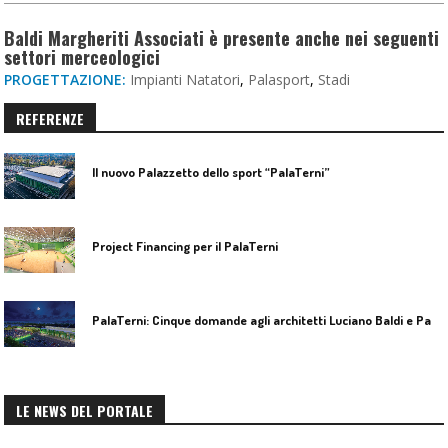
Baldi Margheriti Associati è presente anche nei seguenti
settori merceologici
PROGETTAZIONE:
Impianti Natatori
,
Palasport
,
Stadi
REFERENZE
Il nuovo Palazzetto dello sport “PalaTerni”
Project Financing per il PalaTerni
P
alaTerni: Cinque domande agli architetti Luciano Baldi e Paola Margheriti
LE NEWS DEL PORTALE