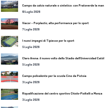
C
ampo da calcio naturale o sintetico: con Pratoverde la manutenzione fa la differenza
10 Luglio 2026
Viacor – Porplastic, alta performance per lo sport
7 Luglio 2026
I nuovi impegni di Tipiesse per lo sport
5 Luglio 2026
C
laro Arena: il nuovo volto dello Stadio dell’Universidad Católica
5 Luglio 2026
Campo polivalente per la scuola Cino da Pistoia
3 Luglio 2026
Riqualificazione del centro sportivo Chiolo-Pioltelli a Monza
3 Luglio 2026