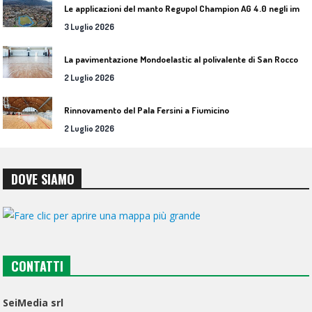
L
e applicazioni del manto Regupol Champion AG 4.0 negli impianti di atletica leggera
3 Luglio 2026
L
a pavimentazione Mondoelastic al polivalente di San Rocco Castagnaretta
2 Luglio 2026
Rinnovamento del Pala Fersini a Fiumicino
2 Luglio 2026
DOVE SIAMO
CONTATTI
SeiMedia srl