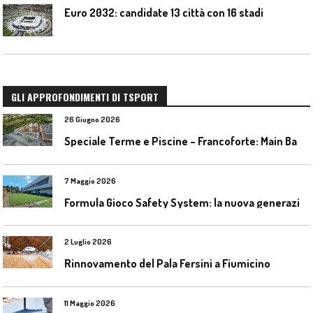
Euro 2032: candidate 13 città con 16 stadi
GLI APPROFONDIMENTI DI TSPORT
26 Giugno 2026
S
peciale Terme e Piscine – Francoforte: Main Bad Bornheim
7 Maggio 2026
F
ormula Gioco Safety System: la nuova generazione di pavimentazioni antitrauma
2 Luglio 2026
Rinnovamento del Pala Fersini a Fiumicino
11 Maggio 2026