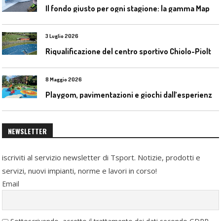
I
l fondo giusto per ogni stagione: la gamma Mapecoat TNS Base Coat di Mapei
3 Luglio 2026
R
iqualificazione del centro sportivo Chiolo-Pioltelli a Monza
8 Maggio 2026
P
laygom, pavimentazioni e giochi dall’esperienza di Gatim nel reimpiego della gomma usata
NEWSLETTER
iscriviti al servizio newsletter di Tsport. Notizie, prodotti e
servizi, nuovi impianti, norme e lavori in corso!
Email