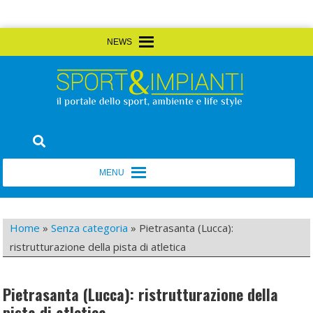
Skip
MENU
MENU
to
content
Sport&Impianti
notizie, prodotti, aziende dello sport facility
MENU
MENU
Home
»
Senza categoria
»
Pietrasanta (Lucca):
ristrutturazione della pista di atletica
Pietrasanta (Lucca): ristrutturazione della
pista di atletica