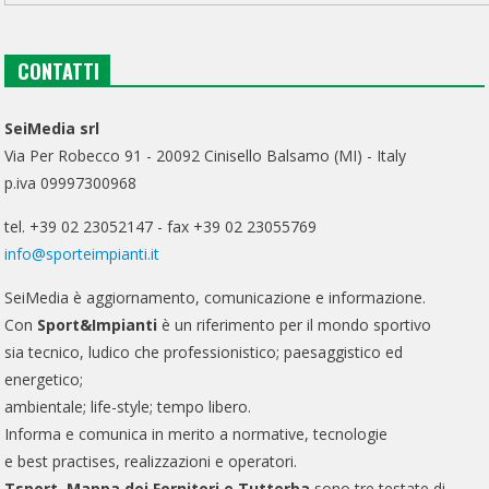
CONTATTI
SeiMedia srl
Via Per Robecco 91 - 20092 Cinisello Balsamo (MI) - Italy
p.iva 09997300968
tel. +39 02 23052147 - fax +39 02 23055769
info@sporteimpianti.it
SeiMedia è aggiornamento, comunicazione e informazione.
Con
Sport&Impianti
è un riferimento per il mondo sportivo
sia tecnico, ludico che professionistico; paesaggistico ed
energetico;
ambientale; life-style; tempo libero.
Informa e comunica in merito a normative, tecnologie
e best practises, realizzazioni e operatori.
Tsport, Mappa dei Fornitori e Tutterba
sono tre testate di