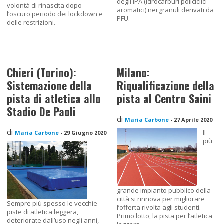
degli IPA (idrocarburi policiclici
volontà di rinascita dopo
aromatici) nei granuli derivati da
l’oscuro periodo dei lockdown e
PFU.
delle restrizioni.
Chieri (Torino):
Milano:
Sistemazione della
Riqualificazione della
pista di atletica allo
pista al Centro Saini
Stadio De Paoli
di
Maria Carbone
-
27 Aprile 2020
di
Il
Maria Carbone
-
29 Giugno 2020
più
grande impianto pubblico della
città si rinnova per migliorare
Sempre più spesso le vecchie
l’offerta rivolta agli studenti.
piste di atletica leggera,
Primo lotto, la pista per l’atletica
deteriorate dall’uso negli anni,