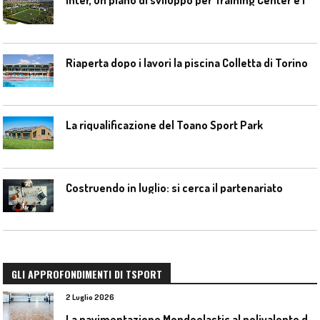
Riaperta dopo i lavori la piscina Colletta di Torino
La riqualificazione del Toano Sport Park
Costruendo in luglio: si cerca il partenariato
GLI APPROFONDIMENTI DI TSPORT
2 Luglio 2026
L
a pavimentazione Mondoelastic al polivalente di San Rocco Castagnaretta