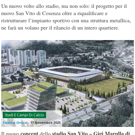
Un nuovo volto allo stadio, ma non solo: il progetto per il
nuovo San Vito di Cosenza oltre a riqualificare e
ristrutturare l’impianto sportivo con una struttura metallica,
ne farà un volano per il rilancio di un intero quartiere.
Stadi E Campi Di Calcio
Sabina Orrico
-
17 Novembre 2025
concept
stadio San Vito – Gigi Marulla di
Il nuovo
dello