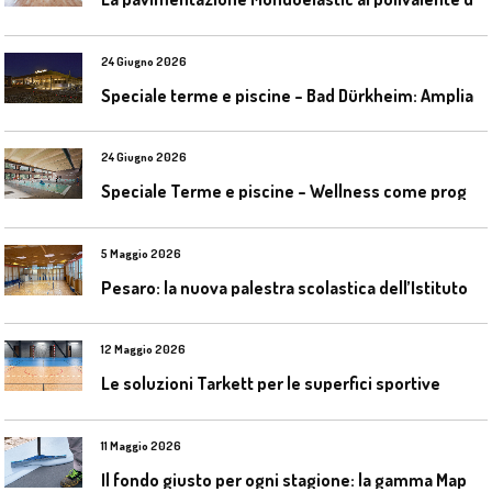
24 Giugno 2026
S
peciale terme e piscine – Bad Dürkheim: Ampliamento del parco acquatico Salinarium con un’area termale
24 Giugno 2026
S
peciale Terme e piscine – Wellness come progetto contemporaneo
5 Maggio 2026
P
esaro: la nuova palestra scolastica dell’Istituto Comprensivo Olivieri
12 Maggio 2026
Le soluzioni Tarkett per le superfici sportive
11 Maggio 2026
I
l fondo giusto per ogni stagione: la gamma Mapecoat TNS Base Coat di Mapei