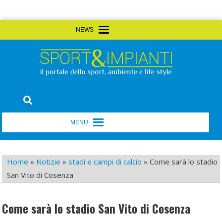
Skip
MENU
MENU
to
content
Sport&Impianti
notizie, prodotti, aziende dello sport facility
MENU
MENU
Home
»
Notizie
»
stadi e campi di calcio
»
Come sarà lo stadio
San Vito di Cosenza
Come sarà lo stadio San Vito di Cosenza