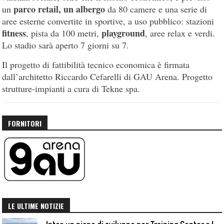
parco retail, un albergo
un
da 80 camere e una serie di
aree esterne convertite in sportive, a uso pubblico: stazioni
fitness
playground
, pista da 100 metri,
, aree relax e verdi.
Lo stadio sarà aperto 7 giorni su 7.
Il progetto di fattibilità tecnico economica è firmata
dall’architetto Riccardo Cefarelli di GAU Arena. Progetto
strutture-impianti a cura di Tekne spa.
FORNITORI
LE ULTIME NOTIZIE
I
nter, un piano di sviluppo per Training Center e Interello