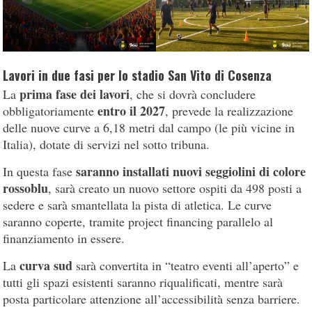
Lavori in due fasi per lo stadio San Vito di Cosenza
prima fase dei lavori
La
, che si dovrà concludere
entro il 2027
obbligatoriamente
, prevede la realizzazione
delle nuove curve a 6,18 metri dal campo (le più vicine in
Italia), dotate di servizi nel sotto tribuna.
saranno installati nuovi seggiolini di colore
In questa fase
rossoblu
, sarà creato un nuovo settore ospiti da 498 posti a
sedere e sarà smantellata la pista di atletica. Le curve
saranno coperte, tramite project financing parallelo al
finanziamento in essere.
curva sud
La
sarà convertita in “teatro eventi all’aperto” e
tutti gli spazi esistenti saranno riqualificati, mentre sarà
posta particolare attenzione all’accessibilità senza barriere.