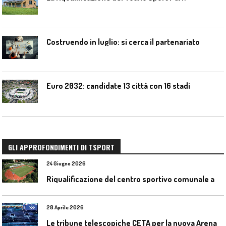
Costruendo in luglio: si cerca il partenariato
Euro 2032: candidate 13 città con 16 stadi
GLI APPROFONDIMENTI DI TSPORT
24 Giugno 2026
R
iqualificazione del centro sportivo comunale a Bresso (Mi)
28 Aprile 2026
L
e tribune telescopiche CETA per la nuova Arena Santa Giulia di Milano