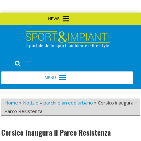
Skip
MENU
MENU
to
content
Sport&Impianti
notizie, prodotti, aziende dello sport facility
MENU
MENU
Home
»
Notizie
»
parchi e arredo urbano
»
Corsico inaugura il
Parco Resistenza
Corsico inaugura il Parco Resistenza