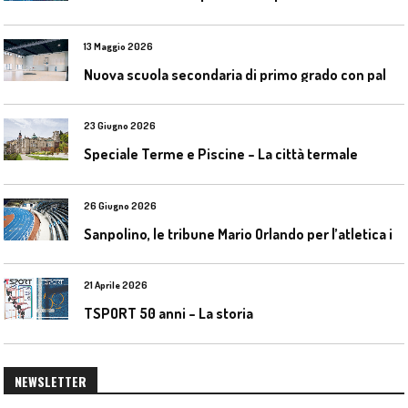
13 Maggio 2026
N
uova scuola secondaria di primo grado con palestra a Ozzano Emilia
23 Giugno 2026
Speciale Terme e Piscine – La città termale
26 Giugno 2026
S
anpolino, le tribune Mario Orlando per l’atletica indoor
21 Aprile 2026
TSPORT 50 anni – La storia
NEWSLETTER