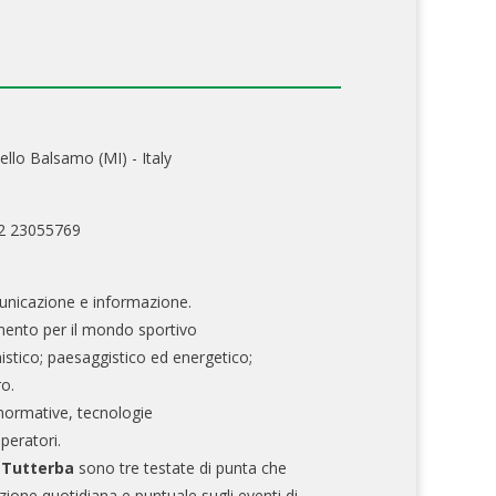
ello Balsamo (MI) - Italy
02 23055769
nicazione e informazione.
mento per il mondo sportivo
nistico; paesaggistico ed energetico;
ro.
normative, tecnologie
operatori.
e Tutterba
sono tre testate di punta che
zione quotidiana e puntuale sugli eventi di