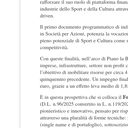
rafforzare il suo ruolo di piattaforma fina
industrie dello Sport e della Cultura attra
driven.
Il primo documento programmatico di indir
in Società per Azioni, potenzia la vocazion
pieno potenziale di Sport e Cultura come m
competitività.
Con queste finalità, nell’arco di Piano la 
imprese, infrastrutture, settore non profit 
l’obiettivo di mobilitare risorse per circa
quinquennio precedente. Un impegno finaliz
euro, grazie a un effetto leva medio di 1,8x
Fo
È in questa prospettiva che si colloca il
(D.L. n.96/2025 convertito in L. n.119/202
pionieristico e innovativo, pensato per risp
attraverso una pluralità di forme tecniche:
(single name e di portafoglio), sottoscrizio