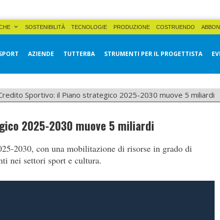
CHE
SOSTENIBILITÀ
TECNOLOGIE
PRODUZIONE
COSTRUENDO
ABBON
SPORT
AZIENDE
TUTTERBA
STRUMENTI PER IL PROGETTISTA
EV
Credito Sportivo: il Piano strategico 2025-2030 muove 5 miliardi
tegico 2025-2030 muove 5 miliardi
025-2030, con una mobilitazione di risorse in grado di
ti nei settori sport e cultura.