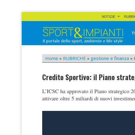
Skip
NOTIZIE
RUBRI
to
content
T
Sport&Impianti
notizie, prodotti, aziende dello sport facility
Home
»
RUBRICHE
»
gestione e finanza
»
Credito Sportivo: il Piano stra
L’ICSC ha approvato il Piano strategico 2
attivare oltre 5 miliardi di nuovi investimen