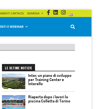
AMENTI CARTACEI
SEIMEDIA
ENTI E WEBINAR
LE ULTIME NOTIZIE
Inter, un piano di sviluppo
per Training Center e
Interello
Riaperta dopo i lavori la
piscina Colletta di Torino