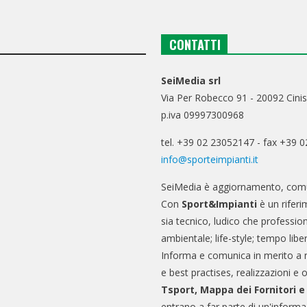
CONTATTI
SeiMedia srl
Via Per Robecco 91 - 20092 Cinis
p.iva 09997300968
tel. +39 02 23052147 - fax +39 
info@sporteimpianti.it
SeiMedia è aggiornamento, comu
Con
Sport&Impianti
è un riferi
sia tecnico, ludico che professio
ambientale; life-style; tempo libe
Informa e comunica in merito a 
e best practises, realizzazioni e 
Tsport, Mappa dei Fornitori 
entrano a far parte di un'informa